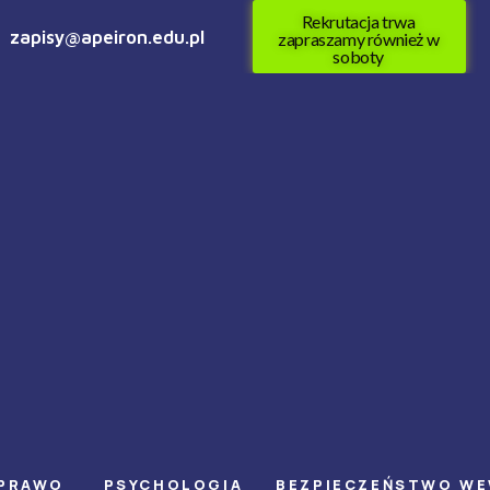
Rekrutacja trwa
zapisy@apeiron.edu.pl
zapraszamy również w
soboty
PRAWO
PSYCHOLOGIA
BEZPIECZEŃSTWO W