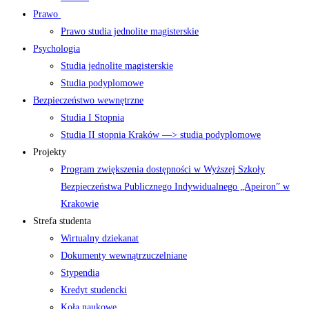
Prawo
Prawo studia jednolite magisterskie
Psychologia
Studia jednolite magisterskie
Studia podyplomowe
Bezpieczeństwo wewnętrzne
Studia I Stopnia
Studia II stopnia Kraków —> studia podyplomowe
Projekty
Program zwiększenia dostępności w Wyższej Szkoły
Bezpieczeństwa Publicznego Indywidualnego „Apeiron” w
Krakowie
Strefa studenta
Wirtualny dziekanat
Dokumenty wewnątrzuczelniane
Stypendia
Kredyt studencki
Koła naukowe