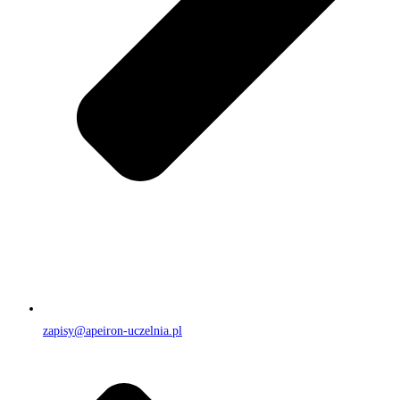
zapisy@apeiron-uczelnia.pl