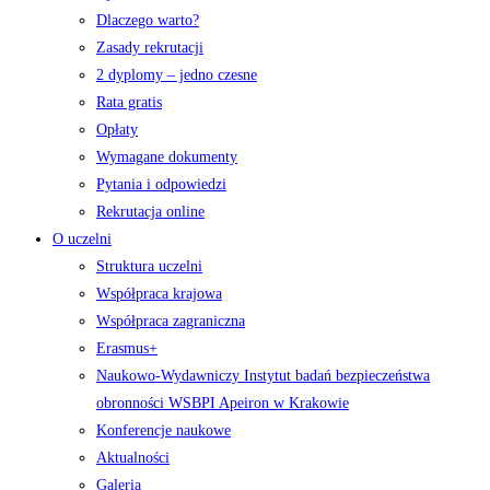
Dlaczego warto?
Zasady rekrutacji
2 dyplomy – jedno czesne
Rata gratis
Opłaty
Wymagane dokumenty
Pytania i odpowiedzi
Rekrutacja online
O uczelni
Struktura uczelni
Współpraca krajowa
Współpraca zagraniczna
Erasmus+
Naukowo-Wydawniczy Instytut badań bezpieczeństwa
obronności WSBPI Apeiron w Krakowie
Konferencje naukowe
Aktualności
Galeria