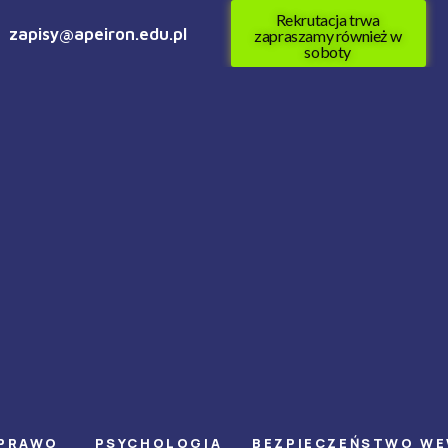
Rekrutacja trwa
zapisy@apeiron.edu.pl
zapraszamy również w
soboty
PRAWO
PSYCHOLOGIA
BEZPIECZEŃSTWO W