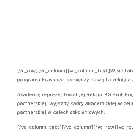
Podpisanie
ramach 
[vc_row][vc_column][vc_column_text]W siedzib
programu
Erasmus+
pomiędzy naszą Uczelnią a
Akademię reprezentował jej
Rektor BG Prof. En
partnerskiej, wyjazdy kadry akademickiej w cel
partnerskiej w celech szkoleniowych.
[/vc_column_text][/vc_column][/vc_row][vc_ro