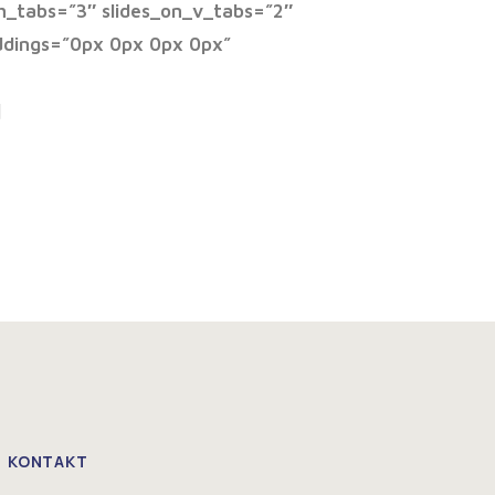
h_tabs=”3″ slides_on_v_tabs=”2″
ddings=”0px 0px 0px 0px”
]
KONTAKT