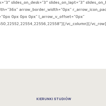
=”3″ slides_on_desk=”3″ slides_on_lapt=”3″ slides_on_
dth=”36x” arrow_border_width=”0px” r_arrow_icon_pa
=”0px 0px 0px 0px” l_arrow_v_offset=”0px”
50,22552,22554,22556,22558″][/vc_column][/vc_row
KIERUNKI STUDIÓW