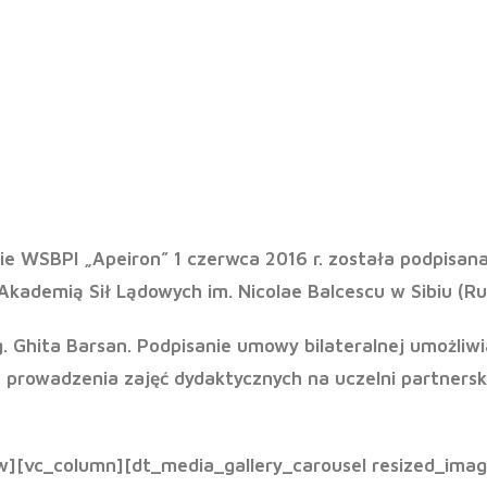
 umowy o wspó
programu Eras
ie WSBPI „Apeiron” 1 czerwca 2016 r. została podpis
Akademią Sił Lądowych im. Nicolae Balcescu w Sibiu (R
g. Ghita Barsan
. Podpisanie umowy bilateralnej umożliw
u prowadzenia zajęć dydaktycznych na uczelni partnersk
w][vc_column][dt_media_gallery_carousel resized_ima