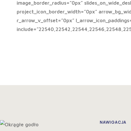
image_border_radius=”0px” slides_on_wide_desk
project_icon_border_width=”0px” arrow_bg_wi
r_arrow_v_offset=”0px” l_arrow_icon_paddings
include=”22540,22542,22544,22546,22548,225
NAWIGACJA