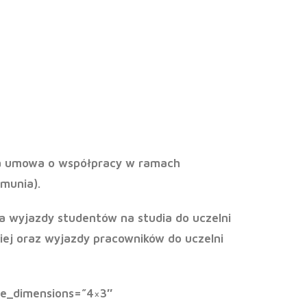
łpracy w
mus+
ana umowa o współpracy w ramach
umunia).
ia wyjazdy studentów na studia do uczelni
iej oraz wyjazdy pracowników do uczelni
ge_dimensions=”4×3″