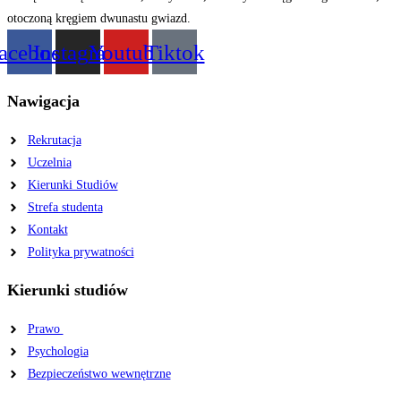
acebook
Instagram
Youtube
Tiktok
Nawigacja
Rekrutacja
Uczelnia
Kierunki Studiów
Strefa studenta
Kontakt
Polityka prywatności
Kierunki studiów
Prawo
Psychologia
Bezpieczeństwo wewnętrzne