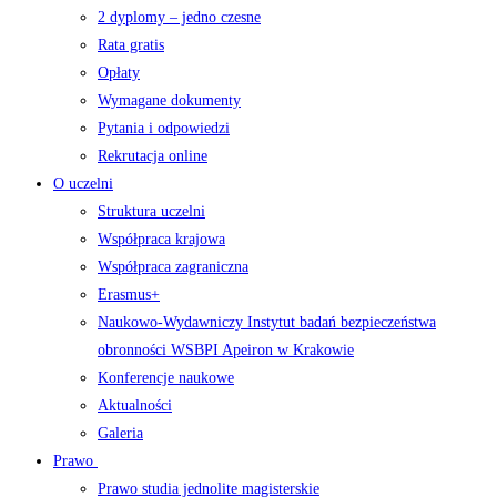
2 dyplomy – jedno czesne
Rata gratis
Opłaty
Wymagane dokumenty
Pytania i odpowiedzi
Rekrutacja online
O uczelni
Struktura uczelni
Współpraca krajowa
Współpraca zagraniczna
Erasmus+
Naukowo-Wydawniczy Instytut badań bezpieczeństwa
obronności WSBPI Apeiron w Krakowie
Konferencje naukowe
Aktualności
Galeria
Prawo
Prawo studia jednolite magisterskie