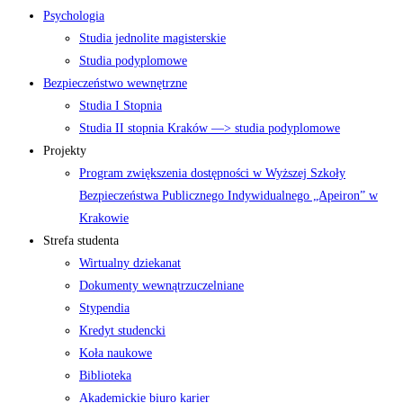
Psychologia
Studia jednolite magisterskie
Studia podyplomowe
Bezpieczeństwo wewnętrzne
Studia I Stopnia
Studia II stopnia Kraków —> studia podyplomowe
Projekty
Program zwiększenia dostępności w Wyższej Szkoły
Bezpieczeństwa Publicznego Indywidualnego „Apeiron” w
Krakowie
Strefa studenta
Wirtualny dziekanat
Dokumenty wewnątrzuczelniane
Stypendia
Kredyt studencki
Koła naukowe
Biblioteka
Akademickie biuro karier