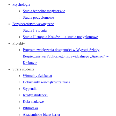
Psychologia
Studia jednolite magisterskie
Studia podyplomowe
Bezpieczeństwo wewnętrzne
Studia I Stopnia
Studia II stopnia Kraków —> studia podyplomowe
Projekty
Program zwiększenia dostępności w Wyższej Szkoły
Bezpieczeństwa Publicznego Indywidualnego „Apeiron” w
Krakowie
Strefa studenta
Wirtualny dziekanat
Dokumenty wewnątrzuczelniane
Stypendia
Kredyt studencki
Koła naukowe
Biblioteka
Akademickie biuro karier