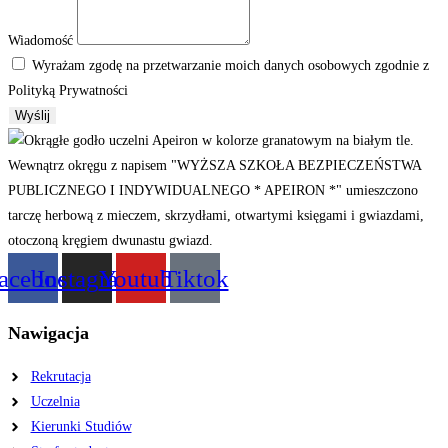
Wiadomość
Wyrażam zgodę na przetwarzanie moich danych osobowych zgodnie z
Polityką Prywatności
Wyślij
acebook
Instagram
Youtube
Tiktok
Nawigacja
Rekrutacja
Uczelnia
Kierunki Studiów