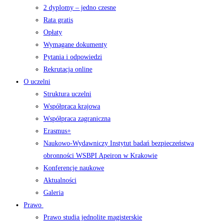
2 dyplomy – jedno czesne
Rata gratis
Opłaty
Wymagane dokumenty
Pytania i odpowiedzi
Rekrutacja online
O uczelni
Struktura uczelni
Współpraca krajowa
Współpraca zagraniczna
Erasmus+
Naukowo-Wydawniczy Instytut badań bezpieczeństwa
obronności WSBPI Apeiron w Krakowie
Konferencje naukowe
Aktualności
Galeria
Prawo
Prawo studia jednolite magisterskie