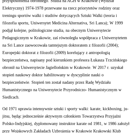
przysposobienia obronnego. Studia na AGH w Krakowie (Wydział
Elektryczny) 1974-1978 przerwane na rzecz priorytetów rodziny oraz
treningu sportów walki i studiów dotyczących Sztuki Walki (teoria i
filozofia sportu, Uniwersytet Medicina Alternativa, Sri Lanca); W 1999
podjął kolejne, politologiczne studia, na obecnym Uniwersytecie
Pedagogicznym w Krakowie, zaś równoległa współpraca z Uniwersytetem
na Sri Lance zaowocowała tamtejszym doktoratem z filozofii (2004);
Europejski doktorat z filozofii (2009) korelujący z antropologią
bezpieczeństwa, napisany pod kierunkiem profesora Łukasza Trzcińskiego
obronił na Uniwersytecie Jagiellońskim w Krakowie. W 2017 r. uzyskał
stopień naukowy doktor habilitowany w dyscyplinie nauki o
bezpieczeństwie. Stopień ten został nadany przez Radę Wydziału
Humanistycznego na Uniwersytecie Przyrodniczo- Humanistycznym w
Siedlcach.
Od 1971 uprawia intensywnie sztuki i sporty walki: karate, kickboxing, ju-
jitsu, będąc jednocześnie aktywnym członkiem Towarzystwa Przyjaźni
Polsko-Indyjskiej, dyplomowany instruktor karate od 1981, w 1986 założył
przy Wojskowych Zakładach Uzbrojenia w Krakowie Krakowski Klub