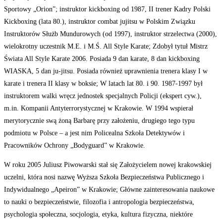
Sportowy „Orion”; instruktor kickboxing od 1987, II trener Kadry Polski
Kickboxing (lata 80.), instruktor combat jujitsu w Polskim Związku
Instruktorów Służb Mundurowych (od 1997), instruktor strzelectwa (2000),
wielokrotny uczestnik M.E. i M.Ś. All Style Karate; Zdobył tytuł Mistrz
Świata All Style Karate 2006. Posiada 9 dan karate, 8 dan kickboxing
WIASKA, 5 dan ju-jitsu. Posiada również uprawnienia trenera klasy I w
karate i trenera II klasy w boksie; W latach lat 80. i 90. 1987-1997 był
instruktorem walki wręcz jednostek specjalnych Policji (ekspert cyw.),
m.in. Kompanii Antyterrorystycznej w Krakowie. W 1994 wspierał
merytorycznie swą żoną Barbarę przy założeniu, drugiego tego typu
podmiotu w Polsce – a jest nim Policealna Szkoła Detektywów i
Pracowników Ochrony „Bodyguard” w Krakowie.
W roku 2005 Juliusz Piwowarski stał się Założycielem nowej krakowskiej
uczelni, która nosi nazwę Wyższa Szkoła Bezpieczeństwa Publicznego i
Indywidualnego „Apeiron” w Krakowie; Główne zainteresowania naukowe
to nauki o bezpieczeństwie, filozofia i antropologia bezpieczeństwa,
psychologia społeczna, socjologia, etyka, kultura fizyczna, niektóre