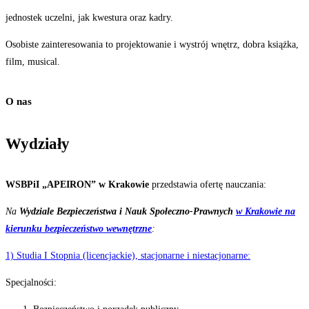
jednostek uczelni, jak kwestura oraz kadry.
Osobiste zainteresowania to projektowanie i wystrój wnętrz, dobra książka,
film, musical.
O nas
Wydziały
WSBPiI „APEIRON” w Krakowie
przedstawia ofertę nauczania:
Na
Wydziale Bezpieczeństwa i Nauk Społeczno-Prawnych
w Krakowie na
kierunku bezpieczeństwo wewnętrzne
:
1) Studia I Stopnia (licencjackie), stacjonarne i niestacjonarne:
Specjalności: