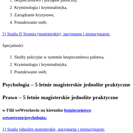
Bezpieczeństwo i porządek publiczny,
Kryminologia i kryminalistyka,
Zarządzanie kryzysowe,
Poszukiwanie osób;
2) Studia II Stopnia (magisterskie), stacjonarne i niestacjonarne:
Specjalności:
Służby policyjne w systemie bezpieczeństwa państwa,
Kryminologia i kryminalistyka,
Poszukiwanie osób;
Psychologia – 5 letnie magisterskie jednolite praktyczne
Prawo –
5 letnie
magisterskie
jednolite praktyczne
w
Filii
we
Wrocławiu
na
kierunku
bezpieczeństwo
wewnętrzne
/psychologia:
1) Studia jednolite magisterskie, stacjonarne i niestacjonarne: