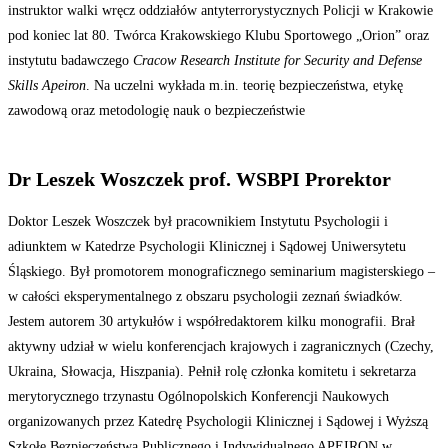
instruktor walki wręcz oddziałów antyterrorystycznych Policji w Krakowie
pod koniec lat 80. Twórca Krakowskiego Klubu Sportowego „Orion” oraz
instytutu badawczego
Cracow Research Institute for Security and Defense
Skills Apeiron
. Na uczelni wykłada m.in. teorię bezpieczeństwa, etykę
zawodową oraz metodologię nauk o bezpieczeństwie
Dr Leszek Woszczek prof. WSBPI Prorektor
Doktor Leszek Woszczek był pracownikiem Instytutu Psychologii i
adiunktem w Katedrze Psychologii Klinicznej i Sądowej Uniwersytetu
Śląskiego. Był promotorem monograficznego seminarium magisterskiego –
w całości eksperymentalnego z obszaru psychologii zeznań świadków.
Jestem autorem 30 artykułów i współredaktorem kilku monografii. Brał
aktywny udział w wielu konferencjach krajowych i zagranicznych (Czechy,
Ukraina, Słowacja, Hiszpania). Pełnił rolę członka komitetu i sekretarza
merytorycznego trzynastu Ogólnopolskich Konferencji Naukowych
organizowanych przez Katedrę Psychologii Klinicznej i Sądowej i Wyższą
Szkołę Bezpieczeństwa Publicznego i Indywidualnego APEIRON w