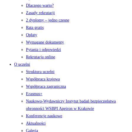
Dlaczego warto?
Zasady rekrutacji
2 dyplomy – jedno czesne
Rata gratis
Opłaty
Wymagane dokumenty
Pytania i odpowiedzi
Rekrutacja online
O uczelni
Struktura uczelni
Współpraca krajowa
Współpraca zagraniczna
Erasmus+
Naukowo-Wydawniczy Instytut badań bezpieczeństwa
obronności WSBPI Apeiron w Krakowie
Konferencje naukowe
Aktualności
Galeria