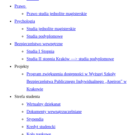
Prawo
Prawo studia jednolite magisterskie
Psychologia
Studia jednolite magisterskie
Studia podyplomowe
Bezpieczeństwo wewnętrzne
Studia I Stopnia
Studia II stopnia Kraków —> studia podyplomowe
Projekty
Program zwiększenia dostępności w Wyższej Szkoły
Bezpieczeństwa Publicznego Indywidualnego „Apeiron” w
Krakowie
Strefa studenta
Wirtualny dziekanat
Dokumenty wewnątrzuczelniane
Stypendia
Kredyt studencki
Koła naukowe