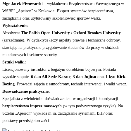
Mgr Jacek Piwowarski
– wykładowca Bezpieczeństwa Wewnętrznego w
WSBPI „Apeiron” w Krakowie. Ekspert systemów bezpieczeństwa,
zarządzania oraz utytułowany szkoleniowiec sportów walki.
Wykształcenie:
Absolwent
The Polish Open University / Oxford Brookes University
(zarządzanie). W dydaktyce łączy aspekty prawne i techniczne ochrony,
stawiając na praktyczne przygotowanie studentów do pracy w służbach
mundurowych i sektorze security.
Sztuki walki:
Licencjonowany instruktor z bogatym dorobkiem bojowym. Posiada
wysokie stopnie:
6 dan All Style Karate
,
3 dan Jujitsu
oraz
1 kyu Kick-
Boxing
. Prowadzi zajęcia z samoobrony, technik interwencji i walki wręcz.
Doświadczenie praktyczne:
Specjalista z wieloletnim doświadczeniem w organizacji i koordynacji
bezpieczeństwa imprez masowych
(w tym podwyższonego ryzyka). Na
uczelni „Apeiron” wykłada m.in. zarządzanie systemami BHP oraz
podstawy przedsiębiorczości.