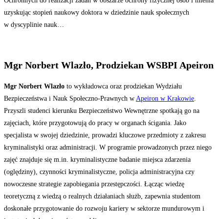
Ochronnych do realizacji zadań w obszarze ochrony fizycznej osób i mienia
uzyskując stopień naukowy doktora w dziedzinie nauk społecznych
w dyscyplinie nauk…
Mgr Norbert Wlazło, Prodziekan WSBPI Apeiron
Mgr Norbert Wlazło
to wykładowca oraz prodziekan Wydziału
Bezpieczeństwa i Nauk Społeczno-Prawnych w
Apeiron w Krakowie
.
Przyszli studenci kierunku Bezpieczeństwo Wewnętrzne spotkają go na
zajęciach, które przygotowują do pracy w organach ścigania. Jako
specjalista w swojej dziedzinie, prowadzi kluczowe przedmioty z zakresu
kryminalistyki oraz administracji. W programie prowadzonych przez niego
zajęć znajduje się m.in. kryminalistyczne badanie miejsca zdarzenia
(oględziny), czynności kryminalistyczne, policja administracyjna czy
nowoczesne strategie zapobiegania przestępczości. Łącząc wiedzę
teoretyczną z wiedzą o realnych działaniach służb, zapewnia studentom
doskonałe przygotowanie do rozwoju kariery w sektorze mundurowym i