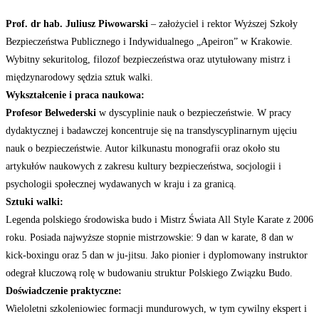
Prof. dr hab. Juliusz Piwowarski
– założyciel i rektor Wyższej Szkoły
Bezpieczeństwa Publicznego i Indywidualnego „Apeiron” w Krakowie.
Wybitny sekuritolog, filozof bezpieczeństwa oraz utytułowany mistrz i
międzynarodowy sędzia sztuk walki.
Wykształcenie i praca naukowa:
Profesor Belwederski
w dyscyplinie nauk o bezpieczeństwie. W pracy
dydaktycznej i badawczej koncentruje się na transdyscyplinarnym ujęciu
nauk o bezpieczeństwie. Autor kilkunastu monografii oraz około stu
artykułów naukowych z zakresu kultury bezpieczeństwa, socjologii i
psychologii społecznej wydawanych w kraju i za granicą.
Sztuki walki:
Legenda polskiego środowiska budo i Mistrz Świata All Style Karate z 2006
roku. Posiada najwyższe stopnie mistrzowskie: 9 dan w karate, 8 dan w
kick-boxingu oraz 5 dan w ju-jitsu. Jako pionier i dyplomowany instruktor
odegrał kluczową rolę w budowaniu struktur Polskiego Związku Budo.
Doświadczenie praktyczne:
Wieloletni szkoleniowiec formacji mundurowych, w tym cywilny ekspert i