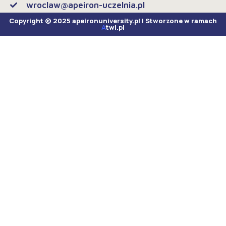
wroclaw@apeiron-uczelnia.pl
Copyright © 2025 apeironuniversity.pl | Stworzone w ramach
A
twi.pl