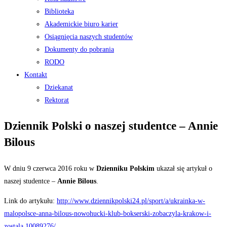
Biblioteka
Akademickie biuro karier
Osiągnięcia naszych studentów
Dokumenty do pobrania
RODO
Kontakt
Dziekanat
Rektorat
Dziennik Polski o naszej studentce – Annie
Bilous
W dniu 9 czerwca 2016 roku w
Dzienniku Polskim
ukazał się artykuł o
naszej studentce –
Annie Bilous
.
Link do artykułu:
http://www.dziennikpolski24.pl/sport/a/ukrainka-w-
malopolsce-anna-bilous-nowohucki-klub-bokserski-zobaczyla-krakow-i-
zostala,10089276/