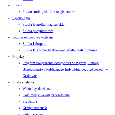
Prawo
Prawo studia jednolite magisterskie
Psychologia
Studia jednolite magisterskie
Studia podyplomowe
Bezpieczeństwo wewnętrzne
Studia I Stopnia
Studia II stopnia Kraków —> studia podyplomowe
Projekty
Program zwiększenia dostępności w Wyższej Szkoły
Bezpieczeństwa Publicznego Indywidualnego „Apeiron” w
Krakowie
Strefa studenta
Wirtualny dziekanat
Dokumenty wewnątrzuczelniane
Stypendia
Kredyt studencki
Koła naukowe