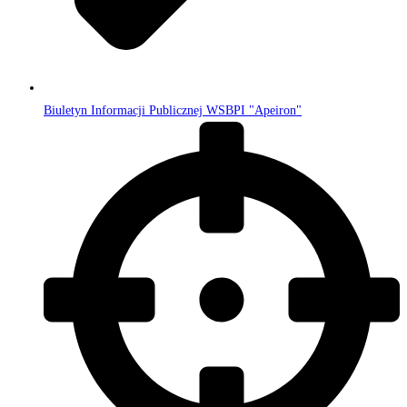
Biuletyn Informacji Publicznej WSBPI "Apeiron"