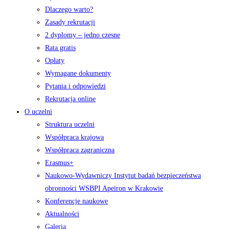
Dlaczego warto?
Zasady rekrutacji
2 dyplomy – jedno czesne
Rata gratis
Opłaty
Wymagane dokumenty
Pytania i odpowiedzi
Rekrutacja online
O uczelni
Struktura uczelni
Współpraca krajowa
Współpraca zagraniczna
Erasmus+
Naukowo-Wydawniczy Instytut badań bezpieczeństwa
obronności WSBPI Apeiron w Krakowie
Konferencje naukowe
Aktualności
Galeria