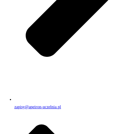
zapisy@apeiron-uczelnia.pl