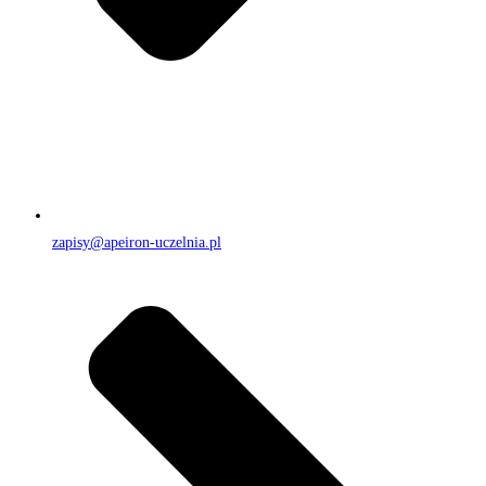
zapisy@apeiron-uczelnia.pl