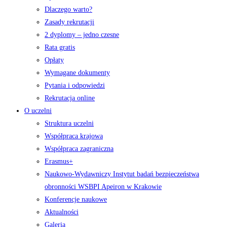
Dlaczego warto?
Zasady rekrutacji
2 dyplomy – jedno czesne
Rata gratis
Opłaty
Wymagane dokumenty
Pytania i odpowiedzi
Rekrutacja online
O uczelni
Struktura uczelni
Współpraca krajowa
Współpraca zagraniczna
Erasmus+
Naukowo-Wydawniczy Instytut badań bezpieczeństwa
obronności WSBPI Apeiron w Krakowie
Konferencje naukowe
Aktualności
Galeria