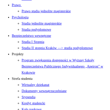
Prawo
Prawo studia jednolite magisterskie
Psychologia
Studia jednolite magisterskie
Studia podyplomowe
Bezpieczeństwo wewnętrzne
Studia I Stopnia
Studia II stopnia Kraków —> studia podyplomowe
Projekty
Program zwiększenia dostępności w Wyższej Szkoły
Bezpieczeństwa Publicznego Indywidualnego „Apeiron” w
Krakowie
Strefa studenta
Wirtualny dziekanat
Dokumenty wewnątrzuczelniane
Stypendia
Kredyt studencki
Koła naukowe