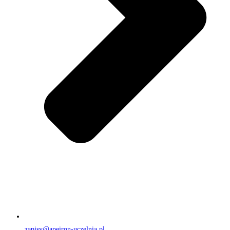
zapisy@apeiron-uczelnia.pl