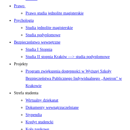
Prawo
Prawo studia jednolite magisterskie
Psychologia
Studia jednolite magisterskie
Studia podyplomowe
Bezpieczeństwo wewnętrzne
Studia I Stopnia
Studia II stopnia Kraków —> studia podyplomowe
Projekty
Program zwiększenia dostępności w Wyższej Szkoły
Bezpieczeństwa Publicznego Indywidualnego „Apeiron” w
Krakowie
Strefa studenta
Wirtualny dziekanat
Dokumenty wewnątrzuczelniane
Stypendia
Kredyt studencki
Koła naukowe