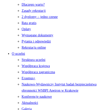
Dlaczego warto?
Zasady rekrutacji
2 dyplomy – jedno czesne
Rata gratis
Opłaty
Wymagane dokumenty
Pytania i odpowiedzi
Rekrutacja online
O uczelni
Struktura uczelni
Współpraca krajowa
Współpraca zagraniczna
Erasmus+
Naukowo-Wydawniczy Instytut badań bezpieczeństwa
obronności WSBPI Apeiron w Krakowie
Konferencje naukowe
Aktualności
Galeria