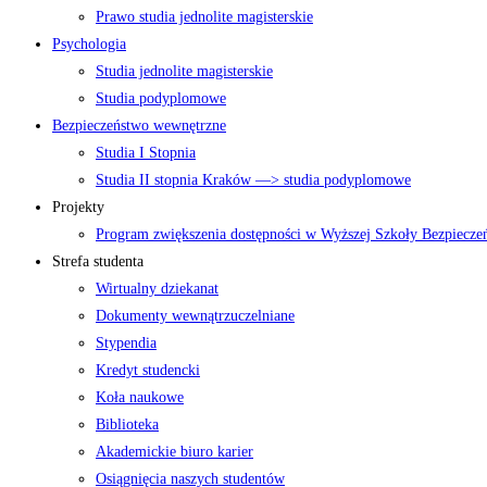
Prawo studia jednolite magisterskie
Psychologia
Studia jednolite magisterskie
Studia podyplomowe
Bezpieczeństwo wewnętrzne
Studia I Stopnia
Studia II stopnia Kraków —> studia podyplomowe
Projekty
Program zwiększenia dostępności w Wyższej Szkoły Bezpiecz
Strefa studenta
Wirtualny dziekanat
Dokumenty wewnątrzuczelniane
Stypendia
Kredyt studencki
Koła naukowe
Biblioteka
Akademickie biuro karier
Osiągnięcia naszych studentów