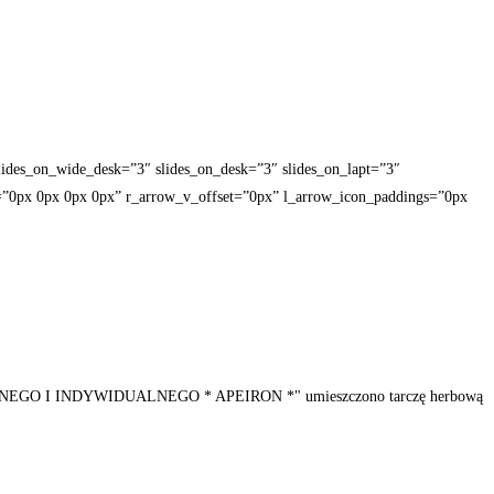
ides_on_wide_desk=”3″ slides_on_desk=”3″ slides_on_lapt=”3″
=”0px 0px 0px 0px” r_arrow_v_offset=”0px” l_arrow_icon_paddings=”0px