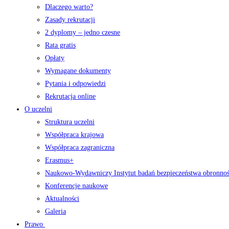
Dlaczego warto?
Zasady rekrutacji
2 dyplomy – jedno czesne
Rata gratis
Opłaty
Wymagane dokumenty
Pytania i odpowiedzi
Rekrutacja online
O uczelni
Struktura uczelni
Współpraca krajowa
Współpraca zagraniczna
Erasmus+
Naukowo-Wydawniczy Instytut badań bezpieczeństwa obronno
Konferencje naukowe
Aktualności
Galeria
Prawo