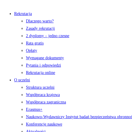
Rekrutacja
Dlaczego warto?
Zasady rekrutacji
2 dyplomy – jedno czesne
Rata gratis
Opłaty
Wymagane dokumenty
Pytania i odpowiedzi
Rekrutacja online
O uczelni
Struktura uczelni
Współpraca krajowa
Współpraca zagraniczna
Erasmus+
Naukowo-Wydawniczy Instytut badań bezpieczeństwa obronno
Konferencje naukowe
Aktualności