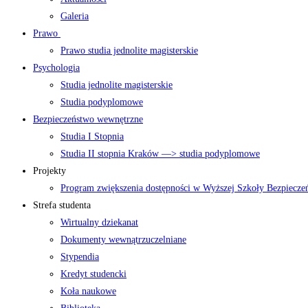
Galeria
Prawo
Prawo studia jednolite magisterskie
Psychologia
Studia jednolite magisterskie
Studia podyplomowe
Bezpieczeństwo wewnętrzne
Studia I Stopnia
Studia II stopnia Kraków —> studia podyplomowe
Projekty
Program zwiększenia dostępności w Wyższej Szkoły Bezpiecz
Strefa studenta
Wirtualny dziekanat
Dokumenty wewnątrzuczelniane
Stypendia
Kredyt studencki
Koła naukowe