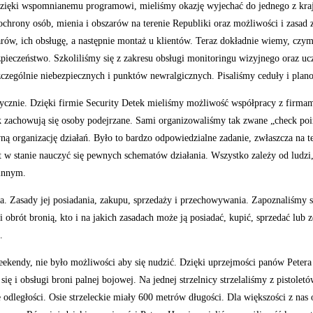
dzięki wspomnianemu programowi, mieliśmy okazję wyjechać do jednego z kraj
chrony osób, mienia i obszarów na terenie Republiki oraz możliwości i zasad 
ów, ich obsługę, a następnie montaż u klientów. Teraz dokładnie wiemy, czym 
pieczeństwo. Szkoliliśmy się z zakresu obsługi monitoringu wizyjnego oraz uc
zczególnie niebezpiecznych i punktów newralgicznych. Pisaliśmy ceduły i pla
tycznie. Dzięki firmie Security Detek mieliśmy możliwość współpracy z firma
 zachowują się osoby podejrzane. Sami organizowaliśmy tak zwane „check pointy
ą organizację działań. Było to bardzo odpowiedzialne zadanie, zwłaszcza na 
est w stanie nauczyć się pewnych schematów działania. Wszystko zależy od ludz
 innym.
. Zasady jej posiadania, zakupu, sprzedaży i przechowywania. Zapoznaliśmy si
 obrót bronią, kto i na jakich zasadach może ją posiadać, kupić, sprzedać lu
.
ekendy, nie było możliwości aby się nudzić. Dzięki uprzejmości panów Peter
 się i obsługi broni palnej bojowej. Na jednej strzelnicy strzelaliśmy z pistole
duże odległości. Osie strzeleckie miały 600 metrów długości. Dla większości z 