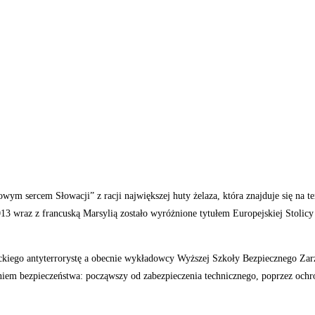
owym sercem Słowacji” z racji największej huty żelaza, która znajduje się na 
013 wraz z francuską Marsylią zostało wyróżnione tytułem Europejskiej Stolic
wackiego antyterrorystę a obecnie wykładowcy Wyższej Szkoły Bezpiecznego Z
m bezpieczeństwa: począwszy od zabezpieczenia technicznego, poprzez ochronę