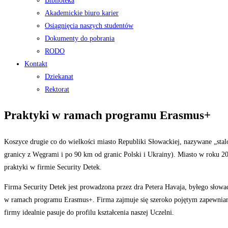
Biblioteka
Akademickie biuro karier
Osiągnięcia naszych studentów
Dokumenty do pobrania
RODO
Kontakt
Dziekanat
Rektorat
Praktyki w ramach programu Erasmus+
Koszyce drugie co do wielkości miasto Republiki Słowackiej, nazywane „stal
granicy z Węgrami i po 90 km od granic Polski i Ukrainy). Miasto w roku 2
praktyki w firmie Security Detek.
Firma Security Detek jest prowadzona przez dra Petera Havaja, byłego sło
w ramach programu Erasmus+. Firma zajmuje się szeroko pojętym zapewnianie
firmy idealnie pasuje do profilu kształcenia naszej Uczelni.