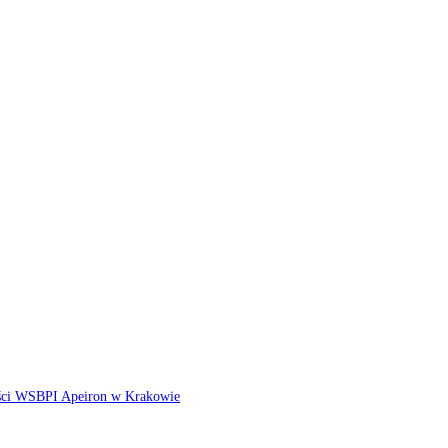
ści WSBPI Apeiron w Krakowie