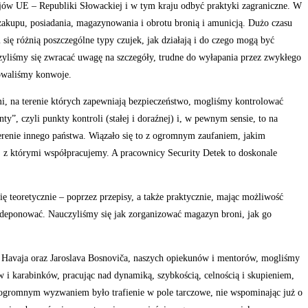
ów UE – Republiki Słowackiej i w tym kraju odbyć praktyki zagraniczne. W
zakupu, posiadania, magazynowania i obrotu bronią i amunicją. Dużo czasu
się różnią poszczególne typy czujek, jak działają i do czego mogą być
zyliśmy się zwracać uwagę na szczegóły, trudne do wyłapania przez zwykłego
nowaliśmy konwoje.
mi, na terenie których zapewniają bezpieczeństwo, mogliśmy kontrolować
”, czyli punkty kontroli (stałej i doraźnej) i, w pewnym sensie, to na
terenie innego państwa. Wiązało się to z ogromnym zaufaniem, jakim
i, z którymi współpracujemy. A pracownicy Security Detek to doskonale
ę teoretycznie – poprzez przepisy, a także praktycznie, mając możliwość
b zdeponować. Nauczyliśmy się jak zorganizować magazyn broni, jak go
a Havaja oraz Jaroslava Bosnoviča, naszych opiekunów i mentorów, mogliśmy
tów i karabinków, pracując nad dynamiką, szybkością, celnością i skupieniem,
nas ogromnym wyzwaniem było trafienie w pole tarczowe, nie wspominając już o