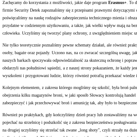
Zachęcamy do korzystania z możliwości, jakie daje program
Erasmus+
. To 
firmie Security Detek zapoznaliśmy się z przepisami prawnymi dotyczącymi o
poświęcaliśmy na naukę rodzajów zabezpieczenia technicznego mienia i obszar
przydatne w codziennym użytkowaniu, a także, jak wielki wpływ mają na bez
człowieka. Uczyliśmy się tworzyć plany ochrony, z uwzględnieniem miejsc s
Nie tylko teoretycznie poznaliśmy pewne schematy działań, ale również prak
osoby, bagaże oraz pojazdy. Uczono nas, na co zwracać szczególną uwagę, jak
naszych barkach spoczywała odpowiedzialność za skuteczną ochronę i poprawn
obdarzyli nas południowi sąsiedzi, a z naszej strony pokazaniem, że każdy j
wyszkoleni i przygotowani ludzie, którzy również potrafią przekazać wiedze
Kolejnym elementem, z zakresu którego mogliśmy się szkolić, była broń palna
obejrzenia kilku magazynów broni, w jaki sposób Słowacy kontrolują handel i
zabezpieczyć i jak przechowywać broń i amunicję tak, aby było to bezpieczne
Również po praktykach, gdy kończyliśmy dzień pracy lub zostawaliśmy na we
pojechać na strzelnicę i podszkolić się z zakresu bezpieczeństwa posługiwania
na drugiej uczyliśmy się strzelać tak zwane „long shoty”, czyli strzały na 