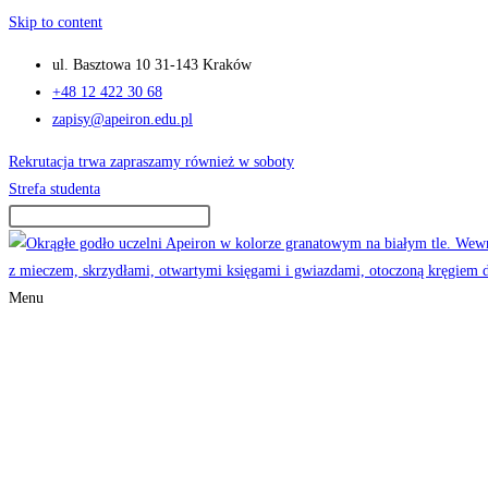
Skip to content
ul. Basztowa 10 31-143 Kraków
+48 12 422 30 68
zapisy@apeiron.edu.pl
Rekrutacja trwa zapraszamy również w soboty
Strefa studenta
Menu