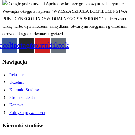
acebook
Instagram
Youtube
Tiktok
Nawigacja
Rekrutacja
Uczelnia
Kierunki Studiów
Strefa studenta
Kontakt
Polityka prywatności
Kierunki studiów