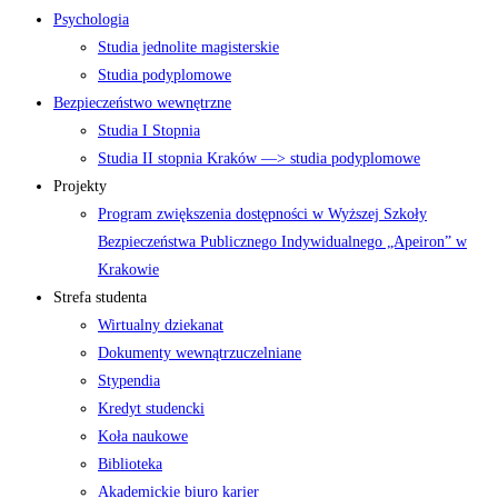
Psychologia
Studia jednolite magisterskie
Studia podyplomowe
Bezpieczeństwo wewnętrzne
Studia I Stopnia
Studia II stopnia Kraków —> studia podyplomowe
Projekty
Program zwiększenia dostępności w Wyższej Szkoły
Bezpieczeństwa Publicznego Indywidualnego „Apeiron” w
Krakowie
Strefa studenta
Wirtualny dziekanat
Dokumenty wewnątrzuczelniane
Stypendia
Kredyt studencki
Koła naukowe
Biblioteka
Akademickie biuro karier