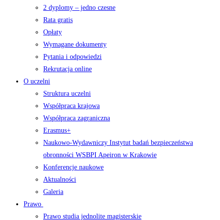
2 dyplomy – jedno czesne
Rata gratis
Opłaty
Wymagane dokumenty
Pytania i odpowiedzi
Rekrutacja online
O uczelni
Struktura uczelni
Współpraca krajowa
Współpraca zagraniczna
Erasmus+
Naukowo-Wydawniczy Instytut badań bezpieczeństwa
obronności WSBPI Apeiron w Krakowie
Konferencje naukowe
Aktualności
Galeria
Prawo
Prawo studia jednolite magisterskie