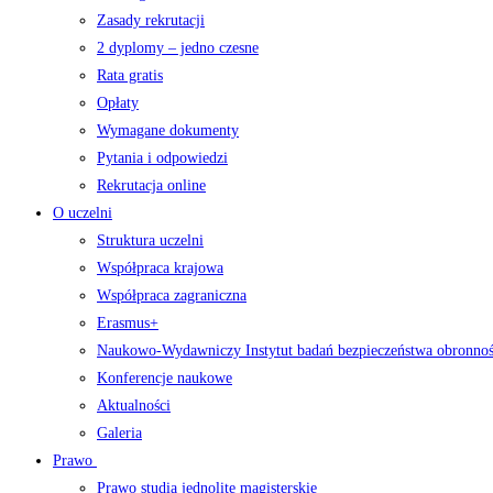
Zasady rekrutacji
2 dyplomy – jedno czesne
Rata gratis
Opłaty
Wymagane dokumenty
Pytania i odpowiedzi
Rekrutacja online
O uczelni
Struktura uczelni
Współpraca krajowa
Współpraca zagraniczna
Erasmus+
Naukowo-Wydawniczy Instytut badań bezpieczeństwa obronno
Konferencje naukowe
Aktualności
Galeria
Prawo
Prawo studia jednolite magisterskie