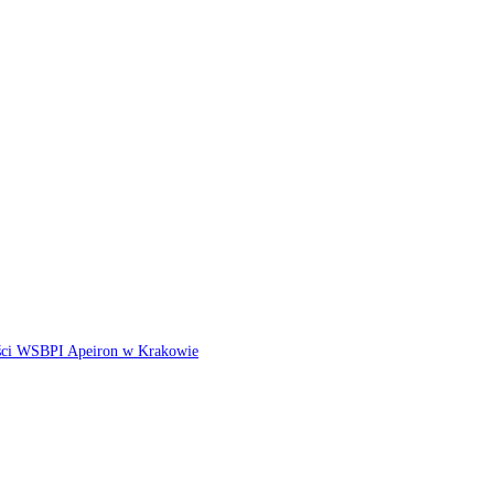
ści WSBPI Apeiron w Krakowie