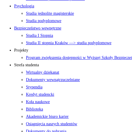
Psychologia
Studia jednolite magisterskie
Studia podyplomowe
Bezpieczeństwo wewnętrzne
Studia I Stopnia
Studia II stopnia Kraków —> studia podyplomowe
Projekty
Program zwiększenia dostępności w Wyższej Szkoły Bezpiecz
Strefa studenta
Wirtualny dziekanat
Dokumenty wewnątrzuczelniane
Stypendia
Kredyt studencki
Koła naukowe
Biblioteka
Akademickie biuro karier
Osiągnięcia naszych studentów
Dokumenty do pobrania