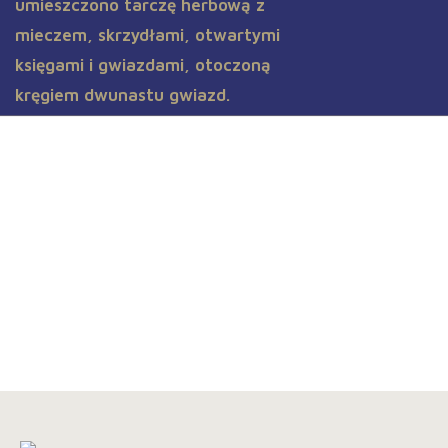
Obóz szkoleniowo-zaliczeniowy
w Zawoi