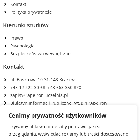
Kontakt
Polityka prywatności
Kierunki studiów
Prawo
Psychologia
Bezpieczeństwo wewnętrzne
Kontakt
ul. Basztowa 10 31-143 Kraków
+48 12 422 30 68, +48 663 350 870
zapisy@apeiron-uczelnia.pl
Biuletyn Informacji Publicznej WSBPI "Apeiron"
ul Marszałka Józefa Piłsudskiego 74, 50-020 Wrocław
Cenimy prywatność użytkowników
+48 503 167 983, +48 663 350 870
Używamy plików cookie, aby poprawić jakość
wroclaw@apeiron-uczelnia.pl
przeglądania, wyświetlać reklamy lub treści dostosowane
Copyright © 2025 apeironuniversity.pl |