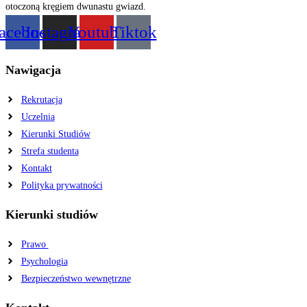
acebook
Instagram
Youtube
Tiktok
Nawigacja
Rekrutacja
Uczelnia
Kierunki Studiów
Strefa studenta
Kontakt
Polityka prywatności
Kierunki studiów
Prawo
Psychologia
Bezpieczeństwo wewnętrzne