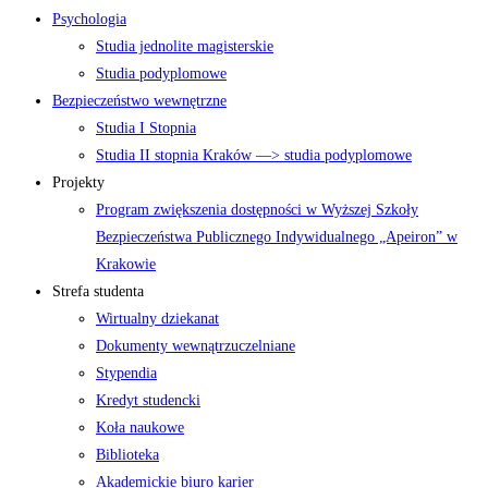
Psychologia
Studia jednolite magisterskie
Studia podyplomowe
Bezpieczeństwo wewnętrzne
Studia I Stopnia
Studia II stopnia Kraków —> studia podyplomowe
Projekty
Program zwiększenia dostępności w Wyższej Szkoły
Bezpieczeństwa Publicznego Indywidualnego „Apeiron” w
Krakowie
Strefa studenta
Wirtualny dziekanat
Dokumenty wewnątrzuczelniane
Stypendia
Kredyt studencki
Koła naukowe
Biblioteka
Akademickie biuro karier