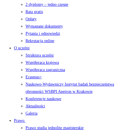
2 dyplomy – jedno czesne
Rata gratis
Opłaty
Wymagane dokumenty
Pytania i odpowiedzi
Rekrutacja online
O uczelni
Struktura uczelni
Współpraca krajowa
Współpraca zagraniczna
Erasmus+
Naukowo-Wydawniczy Instytut badań bezpieczeństwa
obronności WSBPI Apeiron w Krakowie
Konferencje naukowe
Aktualności
Galeria
Prawo
Prawo studia jednolite magisterskie