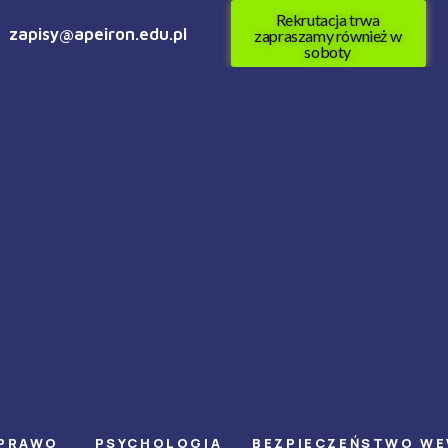
Rekrutacja trwa
zapisy@apeiron.edu.pl
zapraszamy również w
soboty
PRAWO
PSYCHOLOGIA
BEZPIECZEŃSTWO W