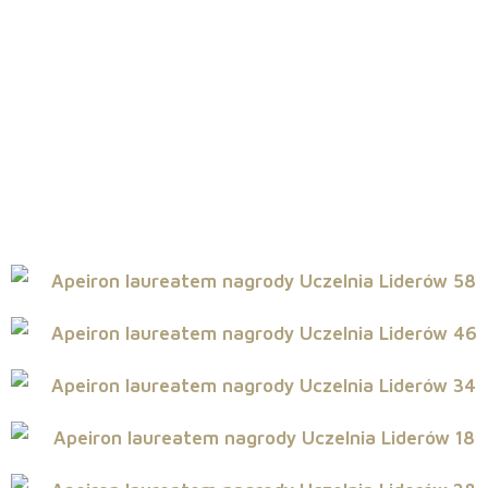
Uczel