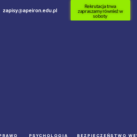
Rekrutacja trwa
zapisy@apeiron.edu.pl
zapraszamy również w
soboty
PRAWO
PSYCHOLOGIA
BEZPIECZEŃSTWO W