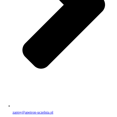
zapisy@apeiron-uczelnia.pl