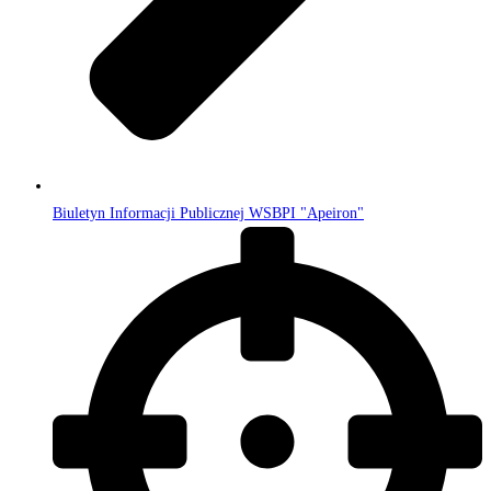
Biuletyn Informacji Publicznej WSBPI "Apeiron"