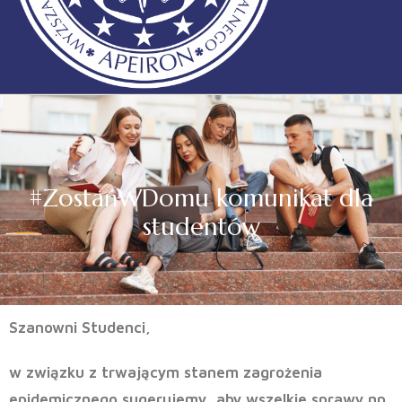
#ZostańWDomu komunikat dla
studentów
Szanowni Studenci,
w związku z trwającym
stanem zagrożenia
epidemicznego
sugerujemy, aby wszelkie sprawy np.