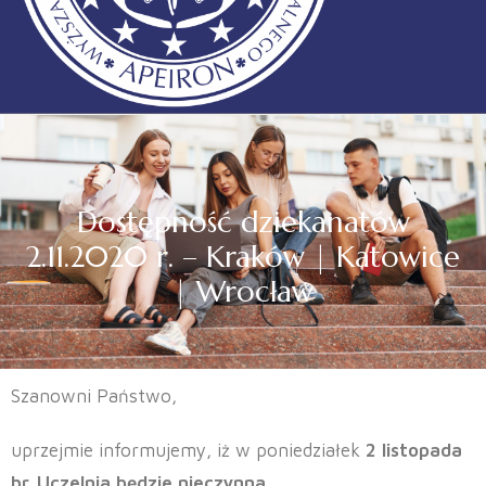
Dostępność dziekanatów
2.11.2020 r. – Kraków | Katowice
| Wrocław
Szanowni Państwo,
uprzejmie informujemy, iż w poniedziałek
2 listopada
br.
Uczelnia będzie
nieczynna.