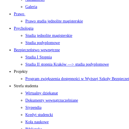
Galeria
Prawo
Prawo studia jednolite magisterskie
Psychologia
Studia jednolite magisterskie
Studia podyplomowe
Bezpieczeństwo wewnętrzne
Studia I Stopnia
Studia II stopnia Kraków —> studia podyplomowe
Projekty
Program zwiększenia dostępności w Wyższej Szkoły Bezpiecz
Strefa studenta
Wirtualny dziekanat
Dokumenty wewnątrzuczelniane
Stypendia
Kredyt studencki
Koła naukowe