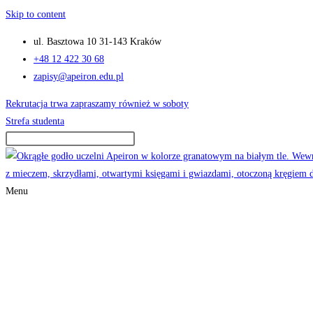
Skip to content
ul. Basztowa 10 31-143 Kraków
+48 12 422 30 68
zapisy@apeiron.edu.pl
Rekrutacja trwa zapraszamy również w soboty
Strefa studenta
Menu