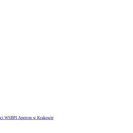
ści WSBPI Apeiron w Krakowie