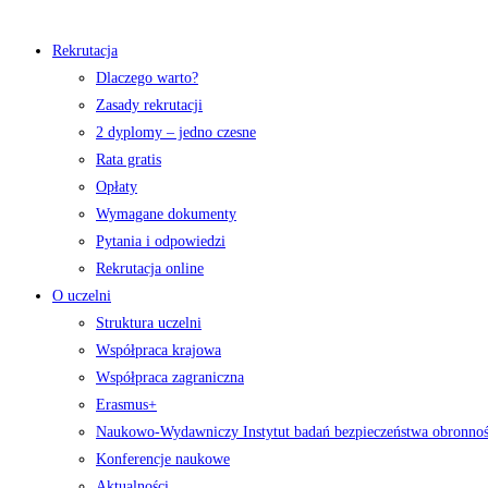
Rekrutacja
Dlaczego warto?
Zasady rekrutacji
2 dyplomy – jedno czesne
Rata gratis
Opłaty
Wymagane dokumenty
Pytania i odpowiedzi
Rekrutacja online
O uczelni
Struktura uczelni
Współpraca krajowa
Współpraca zagraniczna
Erasmus+
Naukowo-Wydawniczy Instytut badań bezpieczeństwa obronno
Konferencje naukowe
Aktualności