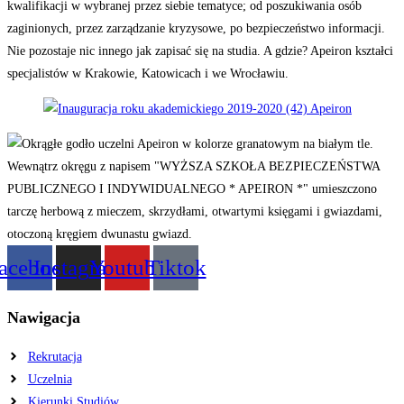
kwalifikacji w wybranej przez siebie tematyce; od poszukiwania osób
zaginionych, przez zarządzanie kryzysowe, po bezpieczeństwo informacji.
Nie pozostaje nic innego jak zapisać się na studia. A gdzie? Apeiron kształci
specjalistów w Krakowie, Katowicach i we Wrocławiu.
acebook
Instagram
Youtube
Tiktok
Nawigacja
Rekrutacja
Uczelnia
Kierunki Studiów