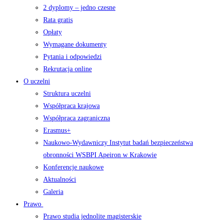
2 dyplomy – jedno czesne
Rata gratis
Opłaty
Wymagane dokumenty
Pytania i odpowiedzi
Rekrutacja online
O uczelni
Struktura uczelni
Współpraca krajowa
Współpraca zagraniczna
Erasmus+
Naukowo-Wydawniczy Instytut badań bezpieczeństwa
obronności WSBPI Apeiron w Krakowie
Konferencje naukowe
Aktualności
Galeria
Prawo
Prawo studia jednolite magisterskie