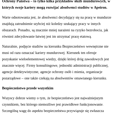
Ochrony Państwa – to tylko kilka przykładów służb mundurowych, w
których swoje kariery mogą rozwijać absolwenci studiów w Apeiron.
Warte odnotowania jest, że absolwenci decydujący się na pracę w mundurze
znajdują zatrudnienie szybciej niż koledzy szukający pracy w innych
obszarach. Ponadto, są znacznie mniej narażeni na ryzyko bezrobocia, jak
również zdecydowanie łatwiej jest im utrzymać pracę etatową.
Naturalnie, podjęcie studiów na kierunku Bezpieczeństwo wewnętrzne nie
musi od razu oznaczać kariery mundurowej. Kierunek ten oferuje
pozyskanie wieloelementowej wiedzy, dzięki której dróg zawodowych jest
znacznie więcej. Firmy konsultingowe, jednostki administracji publicznej,
agencje detektywistyczne, agencje ochrony osób i mienia, organizacje
pozarządowe – one także czekają na absolwentów omawianego kierunku.
Bezpieczeństwo przede wszystkim
Wszyscy dobrze wiemy o tym, że bezpieczeństwo jest najważniejszym
czynnikiem, bez którego niemożliwe jest prawidłowe funkcjonowanie.
Szczególną wagę do aspektu bezpieczeństwa przywiązuje się zwłaszcza