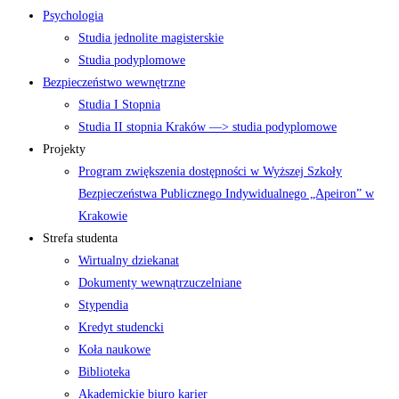
Psychologia
Studia jednolite magisterskie
Studia podyplomowe
Bezpieczeństwo wewnętrzne
Studia I Stopnia
Studia II stopnia Kraków —> studia podyplomowe
Projekty
Program zwiększenia dostępności w Wyższej Szkoły
Bezpieczeństwa Publicznego Indywidualnego „Apeiron” w
Krakowie
Strefa studenta
Wirtualny dziekanat
Dokumenty wewnątrzuczelniane
Stypendia
Kredyt studencki
Koła naukowe
Biblioteka
Akademickie biuro karier