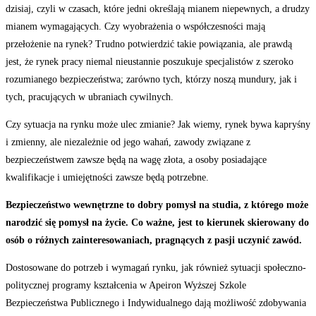
dzisiaj, czyli w czasach, które jedni określają mianem niepewnych, a drudzy
mianem wymagających. Czy wyobrażenia o współczesności mają
przełożenie na rynek? Trudno potwierdzić takie powiązania, ale prawdą
jest, że rynek pracy niemal nieustannie poszukuje specjalistów z szeroko
rozumianego bezpieczeństwa; zarówno tych, którzy noszą mundury, jak i
tych, pracujących w ubraniach cywilnych.
Czy sytuacja na rynku może ulec zmianie? Jak wiemy, rynek bywa kapryśny
i zmienny, ale niezależnie od jego wahań, zawody związane z
bezpieczeństwem zawsze będą na wagę złota, a osoby posiadające
kwalifikacje i umiejętności zawsze będą potrzebne.
Bezpieczeństwo wewnętrzne to dobry pomysł na studia, z którego może
narodzić się pomysł na życie. Co ważne, jest to kierunek skierowany do
osób o różnych zainteresowaniach, pragnących z pasji uczynić zawód.
Dostosowane do potrzeb i wymagań rynku, jak również sytuacji społeczno-
politycznej programy kształcenia w Apeiron Wyższej Szkole
Bezpieczeństwa Publicznego i Indywidualnego dają możliwość zdobywania