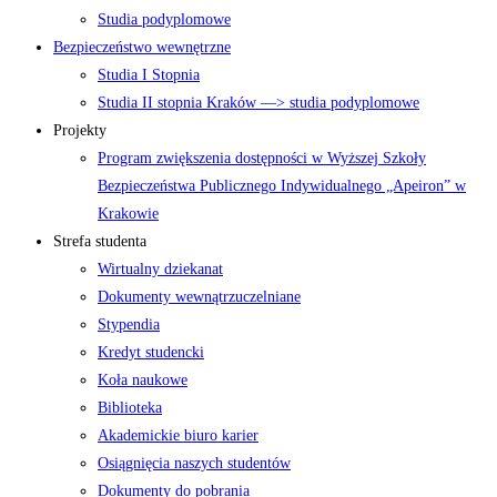
Studia podyplomowe
Bezpieczeństwo wewnętrzne
Studia I Stopnia
Studia II stopnia Kraków —> studia podyplomowe
Projekty
Program zwiększenia dostępności w Wyższej Szkoły
Bezpieczeństwa Publicznego Indywidualnego „Apeiron” w
Krakowie
Strefa studenta
Wirtualny dziekanat
Dokumenty wewnątrzuczelniane
Stypendia
Kredyt studencki
Koła naukowe
Biblioteka
Akademickie biuro karier
Osiągnięcia naszych studentów
Dokumenty do pobrania