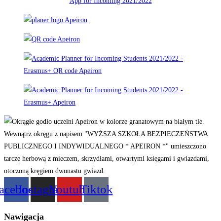
App for Incoming 2021/2022
acebook
Instagram
Youtube
Tiktok
Nawigacja