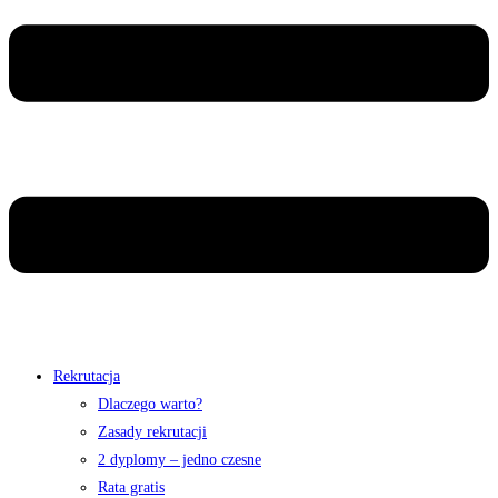
Rekrutacja
Dlaczego warto?
Zasady rekrutacji
2 dyplomy – jedno czesne
Rata gratis