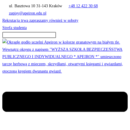
Skip
ul. Basztowa 10 31-143 Kraków
+48 12 422 30 68
to
zapisy@apeiron.edu.pl
content
Rekrutacja trwa zapraszamy również w soboty
Strefa studenta
Menu