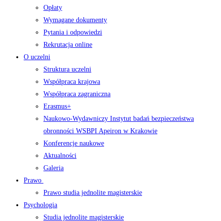
Opłaty
Wymagane dokumenty
Pytania i odpowiedzi
Rekrutacja online
O uczelni
Struktura uczelni
Współpraca krajowa
Współpraca zagraniczna
Erasmus+
Naukowo-Wydawniczy Instytut badań bezpieczeństwa
obronności WSBPI Apeiron w Krakowie
Konferencje naukowe
Aktualności
Galeria
Prawo
Prawo studia jednolite magisterskie
Psychologia
Studia jednolite magisterskie