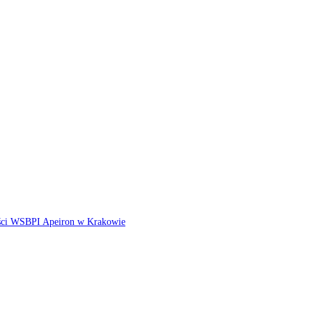
ści WSBPI Apeiron w Krakowie