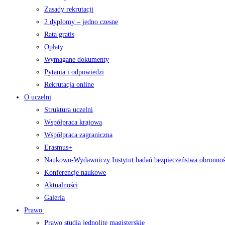
Zasady rekrutacji
2 dyplomy – jedno czesne
Rata gratis
Opłaty
Wymagane dokumenty
Pytania i odpowiedzi
Rekrutacja online
O uczelni
Struktura uczelni
Współpraca krajowa
Współpraca zagraniczna
Erasmus+
Naukowo-Wydawniczy Instytut badań bezpieczeństwa obronno
Konferencje naukowe
Aktualności
Galeria
Prawo
Prawo studia jednolite magisterskie