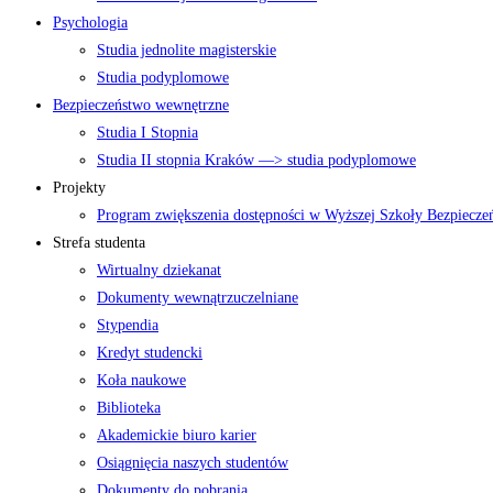
Psychologia
Studia jednolite magisterskie
Studia podyplomowe
Bezpieczeństwo wewnętrzne
Studia I Stopnia
Studia II stopnia Kraków —> studia podyplomowe
Projekty
Program zwiększenia dostępności w Wyższej Szkoły Bezpiecz
Strefa studenta
Wirtualny dziekanat
Dokumenty wewnątrzuczelniane
Stypendia
Kredyt studencki
Koła naukowe
Biblioteka
Akademickie biuro karier
Osiągnięcia naszych studentów
Dokumenty do pobrania