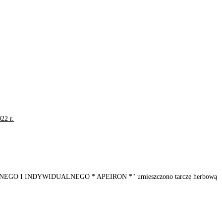
22 r.