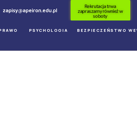
Rekrutacja trwa
zapisy@apeiron.edu.pl
zapraszamy również w
soboty
PRAWO
PSYCHOLOGIA
BEZPIECZEŃSTWO W
 Szkoleniowe 2
turnus