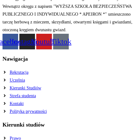
acebook
Instagram
Youtube
Tiktok
Nawigacja
Rekrutacja
Uczelnia
Kierunki Studiów
Strefa studenta
Kontakt
Polityka prywatności
Kierunki studiów
Prawo