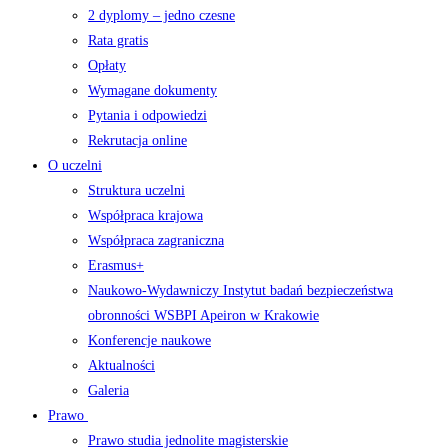
2 dyplomy – jedno czesne
Rata gratis
Opłaty
Wymagane dokumenty
Pytania i odpowiedzi
Rekrutacja online
O uczelni
Struktura uczelni
Współpraca krajowa
Współpraca zagraniczna
Erasmus+
Naukowo-Wydawniczy Instytut badań bezpieczeństwa
obronności WSBPI Apeiron w Krakowie
Konferencje naukowe
Aktualności
Galeria
Prawo
Prawo studia jednolite magisterskie