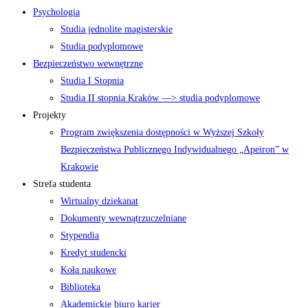
Psychologia
Studia jednolite magisterskie
Studia podyplomowe
Bezpieczeństwo wewnętrzne
Studia I Stopnia
Studia II stopnia Kraków —> studia podyplomowe
Projekty
Program zwiększenia dostępności w Wyższej Szkoły
Bezpieczeństwa Publicznego Indywidualnego „Apeiron” w
Krakowie
Strefa studenta
Wirtualny dziekanat
Dokumenty wewnątrzuczelniane
Stypendia
Kredyt studencki
Koła naukowe
Biblioteka
Akademickie biuro karier