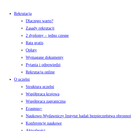
Rekrutacja
Dlaczego warto?
Zasady rekrutacji
2 dyplomy – jedno czesne
Rata gratis
Opłaty
Wymagane dokumenty
Pytania i odpowiedzi
Rekrutacja online
O uczelni
Struktura uczelni
Współpraca krajowa
Współpraca zagraniczna
Erasmus+
Naukowo-Wydawniczy Instytut badań bezpieczeństwa obronno
Konferencje naukowe
Aktualności