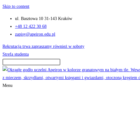
Skip to content
ul. Basztowa 10 31-143 Kraków
+48 12 422 30 68
zapisy@apeiron.edu.pl
Rekrutacja trwa zapraszamy również w soboty
Strefa studenta
Menu