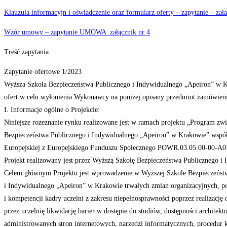
Klauzula informacyjn i oświadczenie oraz formularz oferty – zapytanie – zała
Wzór umowy – zapytanie UMOWA_załącznik nr 4
Treść zapytania:
Zapytanie ofertowe 1/2023
Wyższa Szkoła Bezpieczeństwa Publicznego i Indywidualnego „Apeiron” w K
ofert w celu wyłonienia Wykonawcy na poniżej opisany przedmiot zamówieni
I. Informacje ogólne o Projekcie:
Niniejsze rozeznanie rynku realizowane jest w ramach projektu „Program zw
Bezpieczeństwa Publicznego i Indywidualnego „Apeiron” w Krakowie” wspó
Europejskiej z Europejskiego Funduszu Społecznego POWR.03.05.00-00-A0
Projekt realizowany jest przez Wyższą Szkołę Bezpieczeństwa Publicznego 
Celem głównym Projektu jest wprowadzenie w Wyższej Szkole Bezpieczeńst
i Indywidualnego „Apeiron” w Krakowie trwałych zmian organizacyjnych, p
i kompetencji kadry uczelni z zakresu niepełnosprawności poprzez realizację
przez uczelnię likwidację barier w dostępie do studiów, dostępności architek
administrowanych stron internetowych, narzędzi informatycznych, procedur k