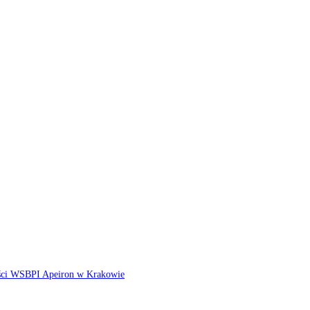
ści WSBPI Apeiron w Krakowie