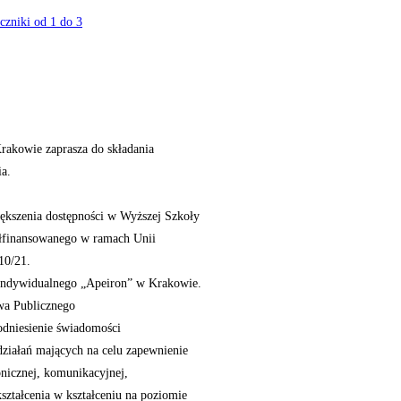
czniki od 1 do 3
rakowie zaprasza do składania
a.
iększenia dostępności w Wyższej Szkoły
łfinansowanego w ramach Unii
10/21.
i Indywidualnego „Apeiron” w Krakowie.
wa Publicznego
odniesienie świadomości
 działań mających na celu zapewnienie
tonicznej, komunikacyjnej,
ształcenia w kształceniu na poziomie