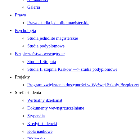
Galeria
Prawo
Prawo studia jednolite magisterskie
Psychologia
Studia jednolite magisterskie
Studia podyplomowe
Bezpieczeństwo wewnętrzne
Studia I Stopnia
Studia II stopnia Kraków —> studia podyplomowe
Projekty
Program zwiększenia dostępności w Wyższej Szkoły Bezpiecz
Strefa studenta
Wirtualny dziekanat
Dokumenty wewnątrzuczelniane
Stypendia
Kredyt studencki
Koła naukowe