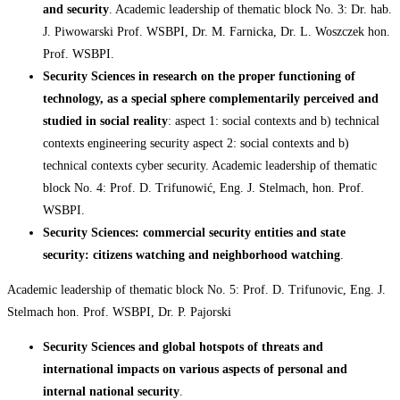
and
security
. Academic leadership of thematic block No. 3: Dr. hab.
J. Piwowarski Prof. WSBPI, Dr. M. Farnicka, Dr. L. Woszczek hon.
Prof. WSBPI.
Security Sciences in research on the proper functioning of
technology, as a special sphere complementarily perceived and
studied in social reality
: aspect 1: social contexts and b) technical
contexts engineering security aspect 2: social contexts and b)
technical contexts cyber security. Academic leadership of thematic
block No. 4: Prof. D. Trifunowić, Eng. J. Stelmach, hon. Prof.
WSBPI.
Security
Sciences:
commercial
security
entities
and
state
security:
citizens
watching
and neighborhood watching
.
Academic leadership of thematic block No. 5: Prof. D. Trifunovic, Eng. J.
Stelmach hon. Prof. WSBPI, Dr. P. Pajorski
Security
Sciences
and
global
hotspots
of
threats
and
international
impacts
on
various
aspects
of personal and
internal national security
.