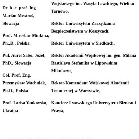
Wojskowego
im. Wasyla Lewskiego, Wieliko
Dr. h. c. prof. Ing.
Tarnowo,
Marián
Mesároš,
Słowacja
Rektor
Uniwersytetu
Zarządzania
Bezpieczeństwem w Koszycach,
Prof.
Mirosław
Minkina,
Ph.,D.,
Polska
Rektor
Uniwersytetu
w
Siedlcach,
Puł.
Aurel
Sabo.
Jozef,
Rektor
Akademii
Wojskowej
im.
gen.
Milana
PhD.,
Słowacja
Rastislava Stefanika w Liptowskim
Mikulaszu,
Col.
Prof.
Eng.
Przemysław
Wachulak,
Rektor-Komendant
Wojskowej
Akademii
Ph.D.,
Polska
Technicznej
w
Warszawie,
Prof.
Larisa
Yankovska,
Kanclerz
Lwowskiego
Uniwersytetu
Biznesu
i
Ukraina
Prawa,