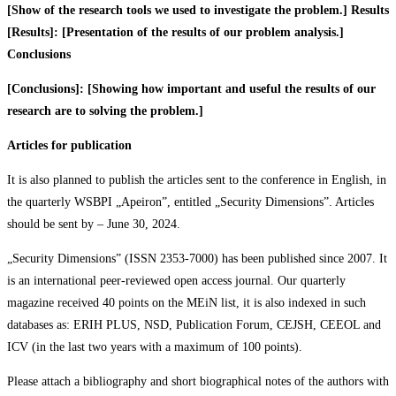
[Show of
the
research
tools
we
used
to
investigate
the
problem.]
Results
[Results]:
[Presentation
of
the results of our problem analysis.]
Conclusions
[Conclusions]:
[Showing
how
important
and
useful
the
results
of
our
research
are
to
solving
the
problem.]
Articles
for
publication
It is also planned to publish the articles sent to the conference in English, in
the quarterly WSBPI „Apeiron”, entitled „Security Dimensions”. Articles
should be sent by – June 30, 2024.
„Security Dimensions” (ISSN 2353-7000) has been published since 2007. It
is an international peer-reviewed open access journal. Our quarterly
magazine received 40 points on the MEiN list, it is also indexed in such
databases as: ERIH PLUS, NSD, Publication Forum, CEJSH, CEEOL and
ICV (in the last two years with a maximum of 100 points).
Please attach a bibliography and short biographical notes of the authors with