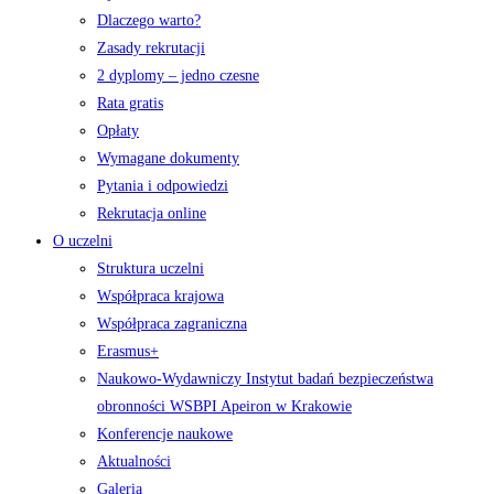
Dlaczego warto?
Zasady rekrutacji
2 dyplomy – jedno czesne
Rata gratis
Opłaty
Wymagane dokumenty
Pytania i odpowiedzi
Rekrutacja online
O uczelni
Struktura uczelni
Współpraca krajowa
Współpraca zagraniczna
Erasmus+
Naukowo-Wydawniczy Instytut badań bezpieczeństwa
obronności WSBPI Apeiron w Krakowie
Konferencje naukowe
Aktualności
Galeria