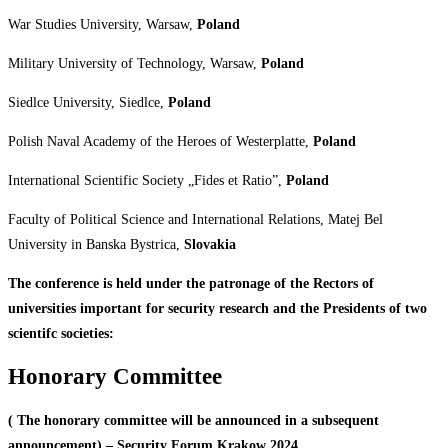
War Studies University, Warsaw,
Poland
Military University of Technology, Warsaw,
Poland
Siedlce University, Siedlce,
Poland
Polish Naval Academy of the Heroes of Westerplatte,
Poland
International Scientific Society „Fides et Ratio”,
Poland
Faculty of Political Science and International Relations, Matej Bel
University in Banska Bystrica,
Slovakia
The
conference
is
held
under
the
patronage
of
the
Rectors
of
universities
important
for
security
research and the Presidents of two
scientifc societies:
Honorary
Committee
(
The honorary
committee
will be announced
in
a subsequent
announcement) – Security Forum Krakow 2024