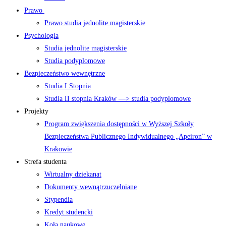
Prawo
Prawo studia jednolite magisterskie
Psychologia
Studia jednolite magisterskie
Studia podyplomowe
Bezpieczeństwo wewnętrzne
Studia I Stopnia
Studia II stopnia Kraków —> studia podyplomowe
Projekty
Program zwiększenia dostępności w Wyższej Szkoły
Bezpieczeństwa Publicznego Indywidualnego „Apeiron” w
Krakowie
Strefa studenta
Wirtualny dziekanat
Dokumenty wewnątrzuczelniane
Stypendia
Kredyt studencki
Koła naukowe