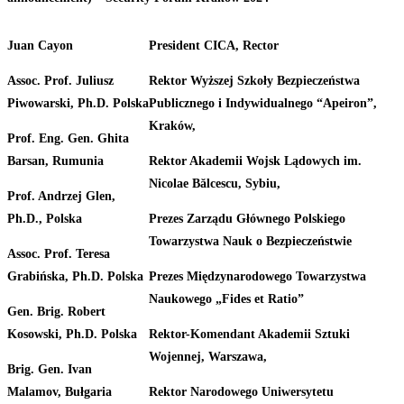
Juan
Cayon
President
CICA, Rector
Assoc.
Prof.
Juliusz
Rektor
Wyższej
Szkoły
Bezpieczeństwa
Piwowarski, Ph.D. Polska
Publicznego i Indywidualnego “Apeiron”,
Kraków,
Prof.
Eng.
Gen.
Ghita
Barsan, Rumunia
Rektor
Akademii
Wojsk
Lądowych
im.
Nicolae
Bălcescu, Sybiu,
Prof.
Andrzej
Glen,
Ph.D.,
Polska
Prezes
Zarządu
Głównego
Polskiego
Towarzystwa Nauk o Bezpieczeństwie
Assoc.
Prof.
Teresa
Grabińska,
Ph.D. Polska
Prezes
Międzynarodowego
Towarzystwa
Naukowego
„Fides
et
Ratio”
Gen.
Brig.
Robert
Kosowski,
Ph.D. Polska
Rektor-Komendant
Akademii
Sztuki
Wojennej,
Warszawa,
Brig.
Gen.
Ivan
Malamov,
Bułgaria
Rektor
Narodowego
Uniwersytetu