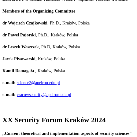
Members of the Organizing Committee
dr
Wojciech
Czajkowski
, Ph.D., Kraków, Polska
dr Paweł Pajorski
, Ph.D., Kraków, Polska
dr
Leszek
Woszczek
, Ph D, Kraków,
Polska
Jacek
Piwowarski
, Kraków,
Polska
Kamil
Domagała
, Kraków,
Polska
e-mail:
science2@apeiron.edu.pl
e-mail:
cracowsecurity@apeiron.edu.pl
XX
Security
Forum
Kraków
2024
,,Current
theoretical
and
implementation
aspects
of
security
sciences”