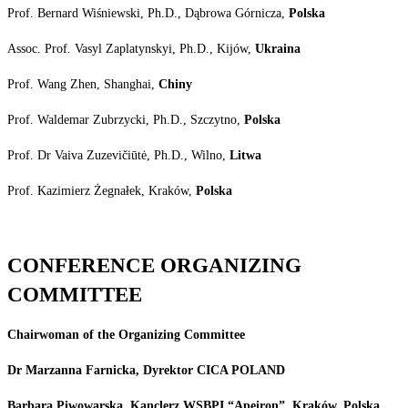
Prof. Bernard Wiśniewski, Ph.D., Dąbrowa Górnicza,
Polska
Assoc. Prof. Vasyl Zaplatynskyi, Ph.D., Kijów,
Ukraina
Prof. Wang Zhen, Shanghai,
Chiny
Prof. Waldemar Zubrzycki, Ph.D., Szczytno,
Polska
Prof. Dr Vaiva Zuzevičiūtė, Ph.D., Wilno,
Litwa
Prof. Kazimierz Żegnałek, Kraków,
Polska
CONFERENCE
ORGANIZING
COMMITTEE
Chairwoman
of
the
Organizing
Committee
Dr
Marzanna
Farnicka,
Dyrektor
CICA
POLAND
Barbara
Piwowarska,
Kanclerz
WSBPI
“Apeiron”,
Kraków,
Polska