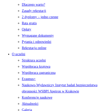
Dlaczego warto?
Zasady rekrutacji
2 dyplomy – jedno czesne
Rata gratis
Opłaty
Wymagane dokumenty
Pytania i odpowiedzi
Rekrutacja online
O uczelni
Struktura uczelni
Współpraca krajowa
Współpraca zagraniczna
Erasmus+
Naukowo-Wydawniczy Instytut badań bezpieczeństwa
obronności WSBPI Apeiron w Krakowie
Konferencje naukowe
Aktualności
Galeria