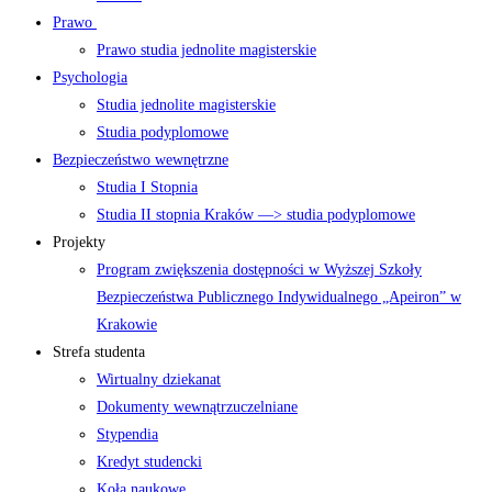
Prawo
Prawo studia jednolite magisterskie
Psychologia
Studia jednolite magisterskie
Studia podyplomowe
Bezpieczeństwo wewnętrzne
Studia I Stopnia
Studia II stopnia Kraków —> studia podyplomowe
Projekty
Program zwiększenia dostępności w Wyższej Szkoły
Bezpieczeństwa Publicznego Indywidualnego „Apeiron” w
Krakowie
Strefa studenta
Wirtualny dziekanat
Dokumenty wewnątrzuczelniane
Stypendia
Kredyt studencki
Koła naukowe