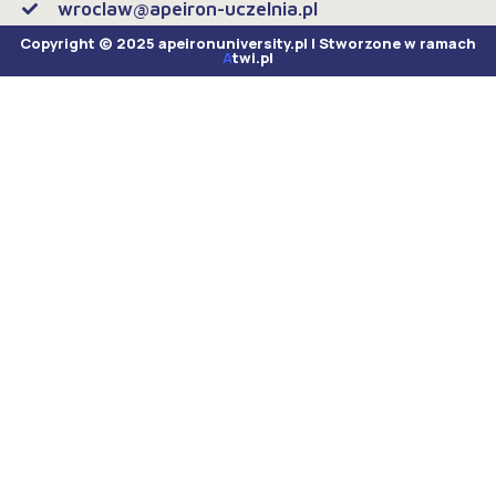
wroclaw@apeiron-uczelnia.pl
Copyright © 2025 apeironuniversity.pl | Stworzone w ramach
A
twi.pl