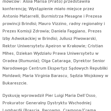
mówców: Aloia Marisa (Prato) przedstawiła
konferencję; Wystąpienie miało miejsce przez
Antonio Matarrelli, Burmistrza Mesagne i Prezesa
prowincji Brindisi; Mauro Vizzino, radny regionalny i
Prezes Komisji Zdrowia; Daniela Faggiano, Prezes
Izby Adwokackiej w Brindisi;
Juliusz Piwowarski,
Rektor Uniwersytetu Apeiron w Krakowie
; Cristian
Mihes, Dziekan Wydziału Prawa Uniwersytetu w
Oradea (Rumunia); Olga Cataraga, Dyrektor Senior
Narodowego Centrum Ekspertyz Sądowych Republiki
Mołdawii; Maria Virginia Barascu, Sędzia Wojskowy w
Bukareszcie.
Dyskusję wprowadził Pier Luigi Maria Dell’Osso,
Prokurator Generalny Dystryktu Wschodniej
Lombardii (Brescia, Bergamo, Cremona/Crema,