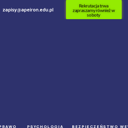
Rekrutacja trwa
zapisy@apeiron.edu.pl
zapraszamy również w
soboty
PRAWO
PSYCHOLOGIA
BEZPIECZEŃSTWO W