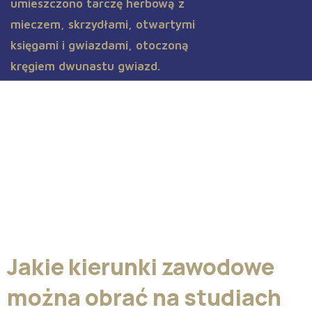
Prawo – kierunek rozwoju, a
wynagrodzenie.
Jakie kierunki zawodowe
można obrać na studiach