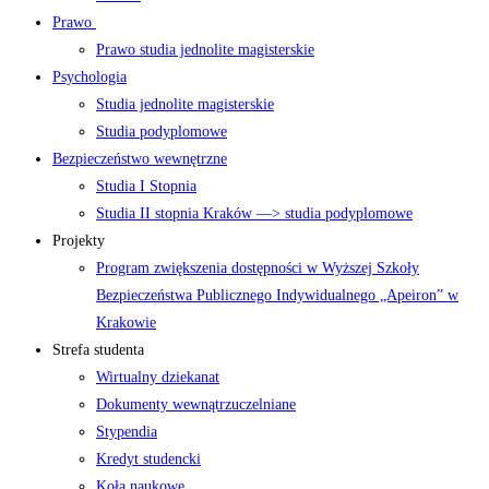
Prawo
Prawo studia jednolite magisterskie
Psychologia
Studia jednolite magisterskie
Studia podyplomowe
Bezpieczeństwo wewnętrzne
Studia I Stopnia
Studia II stopnia Kraków —> studia podyplomowe
Projekty
Program zwiększenia dostępności w Wyższej Szkoły
Bezpieczeństwa Publicznego Indywidualnego „Apeiron” w
Krakowie
Strefa studenta
Wirtualny dziekanat
Dokumenty wewnątrzuczelniane
Stypendia
Kredyt studencki
Koła naukowe