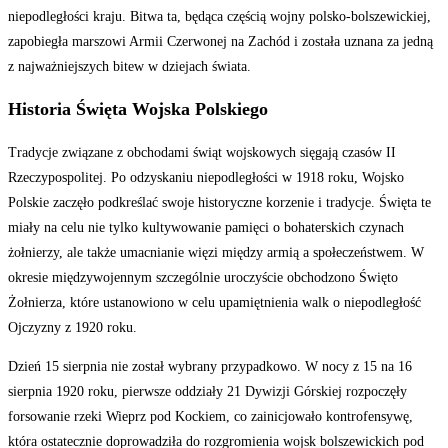
niepodległości kraju. Bitwa ta, będąca częścią wojny polsko-bolszewickiej,
zapobiegła marszowi Armii Czerwonej na Zachód i została uznana za jedną
z najważniejszych bitew w dziejach świata.
Historia Święta Wojska Polskiego
Tradycje związane z obchodami świąt wojskowych sięgają czasów II
Rzeczypospolitej. Po odzyskaniu niepodległości w 1918 roku, Wojsko
Polskie zaczęło podkreślać swoje historyczne korzenie i tradycje. Święta te
miały na celu nie tylko kultywowanie pamięci o bohaterskich czynach
żołnierzy, ale także umacnianie więzi między armią a społeczeństwem. W
okresie międzywojennym szczególnie uroczyście obchodzono Święto
Żołnierza, które ustanowiono w celu upamiętnienia walk o niepodległość
Ojczyzny z 1920 roku.
Dzień 15 sierpnia nie został wybrany przypadkowo. W nocy z 15 na 16
sierpnia 1920 roku, pierwsze oddziały 21 Dywizji Górskiej rozpoczęły
forsowanie rzeki Wieprz pod Kockiem, co zainicjowało kontrofensywę,
która ostatecznie doprowadziła do rozgromienia wojsk bolszewickich pod