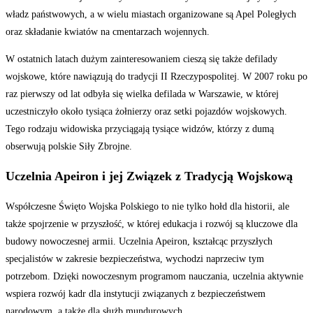
władz państwowych, a w wielu miastach organizowane są Apel Poległych
oraz składanie kwiatów na cmentarzach wojennych.
W ostatnich latach dużym zainteresowaniem cieszą się także defilady
wojskowe, które nawiązują do tradycji II Rzeczypospolitej. W 2007 roku po
raz pierwszy od lat odbyła się wielka defilada w Warszawie, w której
uczestniczyło około tysiąca żołnierzy oraz setki pojazdów wojskowych.
Tego rodzaju widowiska przyciągają tysiące widzów, którzy z dumą
obserwują polskie Siły Zbrojne.
Uczelnia Apeiron i jej Związek z Tradycją Wojskową
Współczesne Święto Wojska Polskiego to nie tylko hołd dla historii, ale
także spojrzenie w przyszłość, w której edukacja i rozwój są kluczowe dla
budowy nowoczesnej armii. Uczelnia Apeiron, kształcąc przyszłych
specjalistów w zakresie bezpieczeństwa, wychodzi naprzeciw tym
potrzebom. Dzięki nowoczesnym programom nauczania, uczelnia aktywnie
wspiera rozwój kadr dla instytucji związanych z bezpieczeństwem
narodowym, a także dla służb mundurowych.