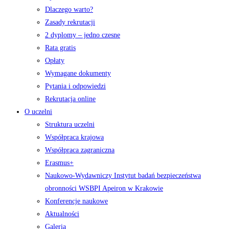
Dlaczego warto?
Zasady rekrutacji
2 dyplomy – jedno czesne
Rata gratis
Opłaty
Wymagane dokumenty
Pytania i odpowiedzi
Rekrutacja online
O uczelni
Struktura uczelni
Współpraca krajowa
Współpraca zagraniczna
Erasmus+
Naukowo-Wydawniczy Instytut badań bezpieczeństwa
obronności WSBPI Apeiron w Krakowie
Konferencje naukowe
Aktualności
Galeria