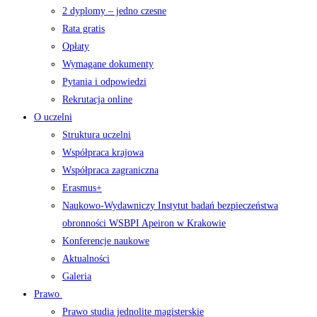
2 dyplomy – jedno czesne
Rata gratis
Opłaty
Wymagane dokumenty
Pytania i odpowiedzi
Rekrutacja online
O uczelni
Struktura uczelni
Współpraca krajowa
Współpraca zagraniczna
Erasmus+
Naukowo-Wydawniczy Instytut badań bezpieczeństwa
obronności WSBPI Apeiron w Krakowie
Konferencje naukowe
Aktualności
Galeria
Prawo
Prawo studia jednolite magisterskie