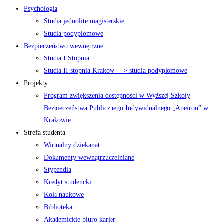
Psychologia
Studia jednolite magisterskie
Studia podyplomowe
Bezpieczeństwo wewnętrzne
Studia I Stopnia
Studia II stopnia Kraków —> studia podyplomowe
Projekty
Program zwiększenia dostępności w Wyższej Szkoły
Bezpieczeństwa Publicznego Indywidualnego „Apeiron” w
Krakowie
Strefa studenta
Wirtualny dziekanat
Dokumenty wewnątrzuczelniane
Stypendia
Kredyt studencki
Koła naukowe
Biblioteka
Akademickie biuro karier