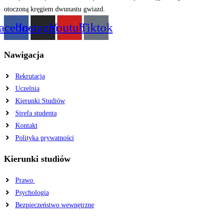
acebook
Instagram
Youtube
Tiktok
Nawigacja
Rekrutacja
Uczelnia
Kierunki Studiów
Strefa studenta
Kontakt
Polityka prywatności
Kierunki studiów
Prawo
Psychologia
Bezpieczeństwo wewnętrzne