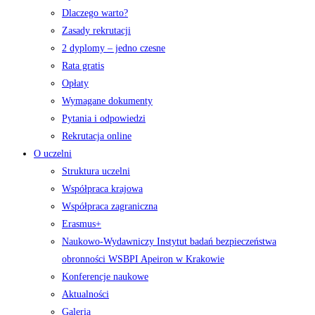
Dlaczego warto?
Zasady rekrutacji
2 dyplomy – jedno czesne
Rata gratis
Opłaty
Wymagane dokumenty
Pytania i odpowiedzi
Rekrutacja online
O uczelni
Struktura uczelni
Współpraca krajowa
Współpraca zagraniczna
Erasmus+
Naukowo-Wydawniczy Instytut badań bezpieczeństwa
obronności WSBPI Apeiron w Krakowie
Konferencje naukowe
Aktualności
Galeria