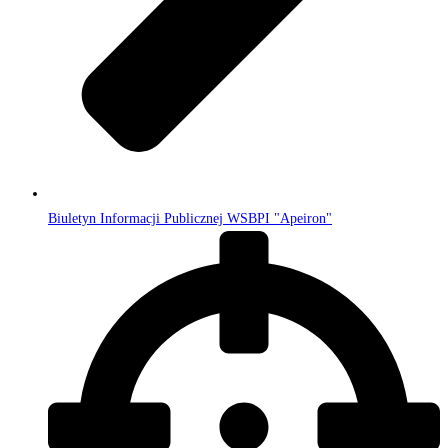
Biuletyn Informacji Publicznej WSBPI "Apeiron"