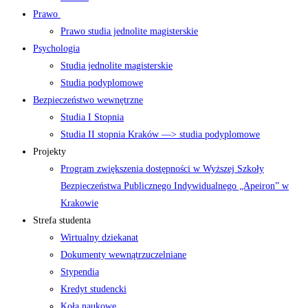
Prawo
Prawo studia jednolite magisterskie
Psychologia
Studia jednolite magisterskie
Studia podyplomowe
Bezpieczeństwo wewnętrzne
Studia I Stopnia
Studia II stopnia Kraków —> studia podyplomowe
Projekty
Program zwiększenia dostępności w Wyższej Szkoły
Bezpieczeństwa Publicznego Indywidualnego „Apeiron” w
Krakowie
Strefa studenta
Wirtualny dziekanat
Dokumenty wewnątrzuczelniane
Stypendia
Kredyt studencki
Koła naukowe