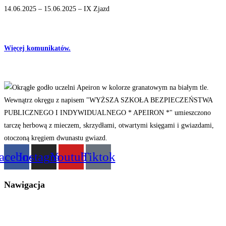
14.06.2025 – 15.06.2025 – IX Zjazd
Więcej komunikatów.
acebook
Instagram
Youtube
Tiktok
Nawigacja