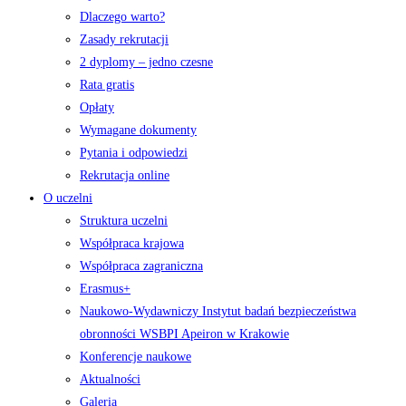
Dlaczego warto?
Zasady rekrutacji
2 dyplomy – jedno czesne
Rata gratis
Opłaty
Wymagane dokumenty
Pytania i odpowiedzi
Rekrutacja online
O uczelni
Struktura uczelni
Współpraca krajowa
Współpraca zagraniczna
Erasmus+
Naukowo-Wydawniczy Instytut badań bezpieczeństwa
obronności WSBPI Apeiron w Krakowie
Konferencje naukowe
Aktualności
Galeria