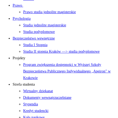
Prawo
Prawo studia jednolite magisterskie
Psychologia
Studia jednolite magisterskie
Studia podyplomowe
Bezpieczeństwo wewnętrzne
Studia I Stopnia
Studia II stopnia Kraków —> studia podyplomowe
Projekty
Program zwiększenia dostępności w Wyższej Szkoły
Bezpieczeństwa Publicznego Indywidualnego „Apeiron” w
Krakowie
Strefa studenta
Wirtualny dziekanat
Dokumenty wewnątrzuczelniane
Stypendia
Kredyt studencki
Koła naukowe