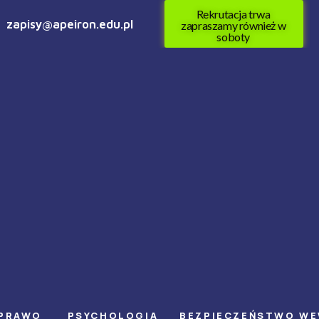
Rekrutacja trwa
zapisy@apeiron.edu.pl
zapraszamy również w
soboty
PRAWO
PSYCHOLOGIA
BEZPIECZEŃSTWO W