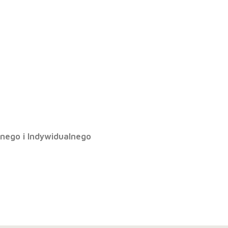
ie nr 11 Rektor
nego i Indywidualnego