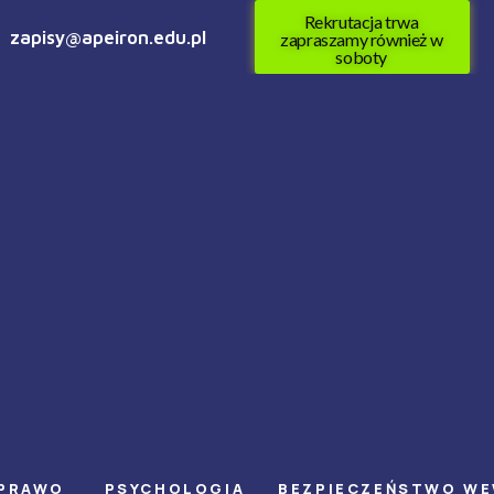
Rekrutacja trwa
zapisy@apeiron.edu.pl
zapraszamy również w
soboty
PRAWO
PSYCHOLOGIA
BEZPIECZEŃSTWO W