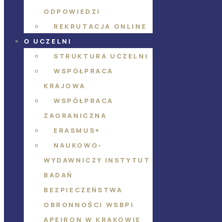
ODPOWIEDZI
REKRUTACJA ONLINE
O UCZELNI
STRUKTURA UCZELNI
WSPÓŁPRACA
KRAJOWA
WSPÓŁPRACA
ZAGRANICZNA
ERASMUS+
NAUKOWO-
WYDAWNICZY INSTYTUT
BADAŃ
BEZPIECZEŃSTWA
OBRONNOŚCI WSBPI
APEIRON W KRAKOWIE