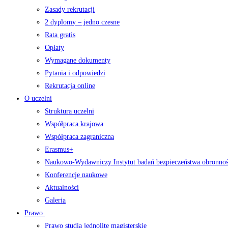
Zasady rekrutacji
2 dyplomy – jedno czesne
Rata gratis
Opłaty
Wymagane dokumenty
Pytania i odpowiedzi
Rekrutacja online
O uczelni
Struktura uczelni
Współpraca krajowa
Współpraca zagraniczna
Erasmus+
Naukowo-Wydawniczy Instytut badań bezpieczeństwa obronno
Konferencje naukowe
Aktualności
Galeria
Prawo
Prawo studia jednolite magisterskie