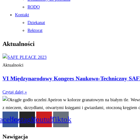
RODO
Kontakt
Dziekanat
Rektorat
Aktualności
Aktualności
VI Międzynarodowy Kongres Naukowo-Techniczny SA
Czytaj dalej »
acebook
Instagram
Youtube
Tiktok
Nawigacja