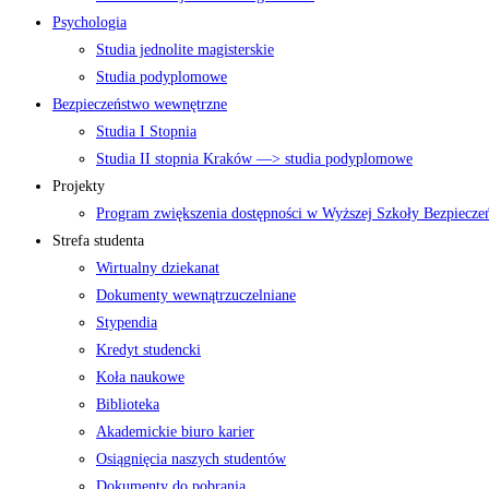
Psychologia
Studia jednolite magisterskie
Studia podyplomowe
Bezpieczeństwo wewnętrzne
Studia I Stopnia
Studia II stopnia Kraków —> studia podyplomowe
Projekty
Program zwiększenia dostępności w Wyższej Szkoły Bezpiecz
Strefa studenta
Wirtualny dziekanat
Dokumenty wewnątrzuczelniane
Stypendia
Kredyt studencki
Koła naukowe
Biblioteka
Akademickie biuro karier
Osiągnięcia naszych studentów
Dokumenty do pobrania