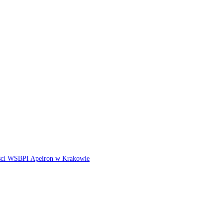
ści WSBPI Apeiron w Krakowie