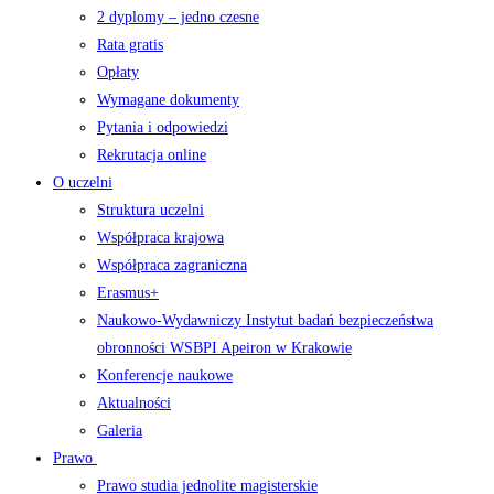
2 dyplomy – jedno czesne
Rata gratis
Opłaty
Wymagane dokumenty
Pytania i odpowiedzi
Rekrutacja online
O uczelni
Struktura uczelni
Współpraca krajowa
Współpraca zagraniczna
Erasmus+
Naukowo-Wydawniczy Instytut badań bezpieczeństwa
obronności WSBPI Apeiron w Krakowie
Konferencje naukowe
Aktualności
Galeria
Prawo
Prawo studia jednolite magisterskie