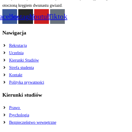
acebook
Instagram
Youtube
Tiktok
Nawigacja
Rekrutacja
Uczelnia
Kierunki Studiów
Strefa studenta
Kontakt
Polityka prywatności
Kierunki studiów
Prawo
Psychologia
Bezpieczeństwo wewnętrzne