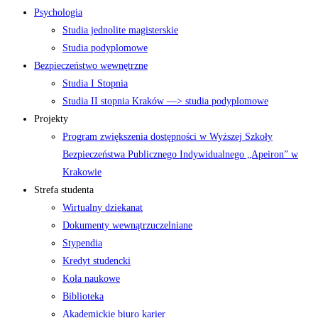
Psychologia
Studia jednolite magisterskie
Studia podyplomowe
Bezpieczeństwo wewnętrzne
Studia I Stopnia
Studia II stopnia Kraków —> studia podyplomowe
Projekty
Program zwiększenia dostępności w Wyższej Szkoły
Bezpieczeństwa Publicznego Indywidualnego „Apeiron” w
Krakowie
Strefa studenta
Wirtualny dziekanat
Dokumenty wewnątrzuczelniane
Stypendia
Kredyt studencki
Koła naukowe
Biblioteka
Akademickie biuro karier