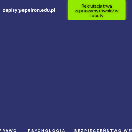
Rekrutacja trwa
zapisy@apeiron.edu.pl
zapraszamy również w
soboty
PRAWO
PSYCHOLOGIA
BEZPIECZEŃSTWO W