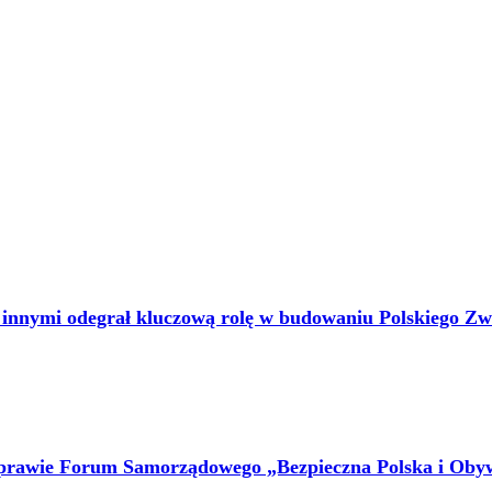
y innymi odegrał kluczową rolę w budowaniu Polskiego Z
awie Forum Samorządowego „Bezpieczna Polska i Obywa