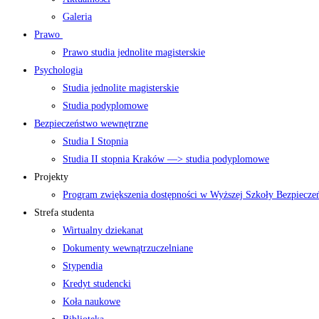
Galeria
Prawo
Prawo studia jednolite magisterskie
Psychologia
Studia jednolite magisterskie
Studia podyplomowe
Bezpieczeństwo wewnętrzne
Studia I Stopnia
Studia II stopnia Kraków —> studia podyplomowe
Projekty
Program zwiększenia dostępności w Wyższej Szkoły Bezpiecz
Strefa studenta
Wirtualny dziekanat
Dokumenty wewnątrzuczelniane
Stypendia
Kredyt studencki
Koła naukowe