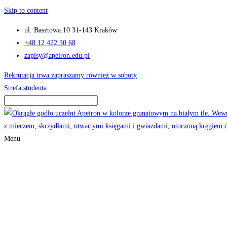
Skip to content
ul. Basztowa 10 31-143 Kraków
+48 12 422 30 68
zapisy@apeiron.edu.pl
Rekrutacja trwa zapraszamy również w soboty
Strefa studenta
Menu