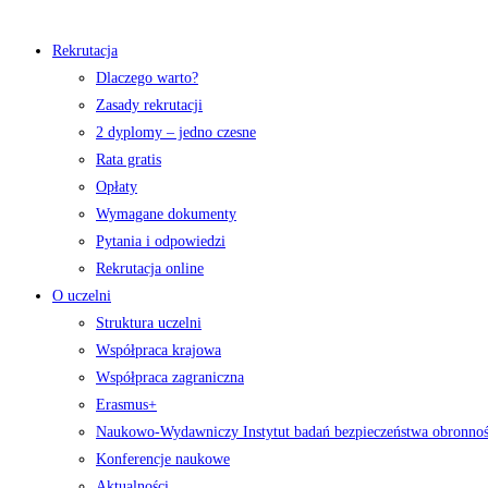
Rekrutacja
Dlaczego warto?
Zasady rekrutacji
2 dyplomy – jedno czesne
Rata gratis
Opłaty
Wymagane dokumenty
Pytania i odpowiedzi
Rekrutacja online
O uczelni
Struktura uczelni
Współpraca krajowa
Współpraca zagraniczna
Erasmus+
Naukowo-Wydawniczy Instytut badań bezpieczeństwa obronno
Konferencje naukowe
Aktualności