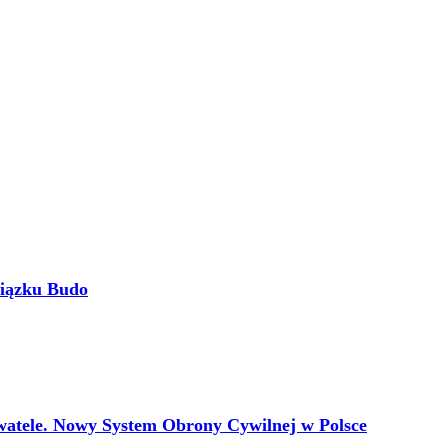
wiązku Budo
tele. Nowy System Obrony Cywilnej w Polsce