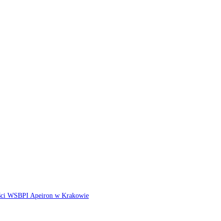
ści WSBPI Apeiron w Krakowie