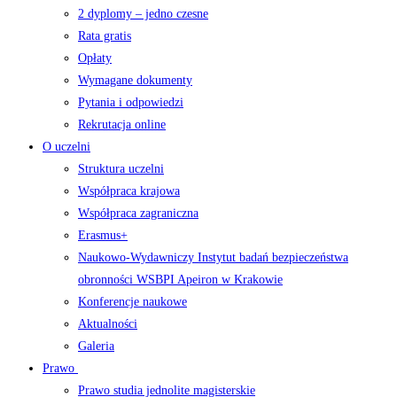
2 dyplomy – jedno czesne
Rata gratis
Opłaty
Wymagane dokumenty
Pytania i odpowiedzi
Rekrutacja online
O uczelni
Struktura uczelni
Współpraca krajowa
Współpraca zagraniczna
Erasmus+
Naukowo-Wydawniczy Instytut badań bezpieczeństwa
obronności WSBPI Apeiron w Krakowie
Konferencje naukowe
Aktualności
Galeria
Prawo
Prawo studia jednolite magisterskie