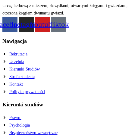
acebook
Instagram
Youtube
Tiktok
Nawigacja
Rekrutacja
Uczelnia
Kierunki Studiów
Strefa studenta
Kontakt
Polityka prywatności
Kierunki studiów
Prawo
Psychologia
Bezpieczeństwo wewnętrzne