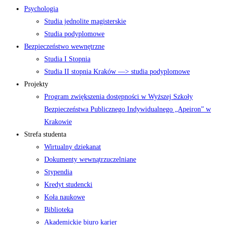
Psychologia
Studia jednolite magisterskie
Studia podyplomowe
Bezpieczeństwo wewnętrzne
Studia I Stopnia
Studia II stopnia Kraków —> studia podyplomowe
Projekty
Program zwiększenia dostępności w Wyższej Szkoły
Bezpieczeństwa Publicznego Indywidualnego „Apeiron” w
Krakowie
Strefa studenta
Wirtualny dziekanat
Dokumenty wewnątrzuczelniane
Stypendia
Kredyt studencki
Koła naukowe
Biblioteka
Akademickie biuro karier