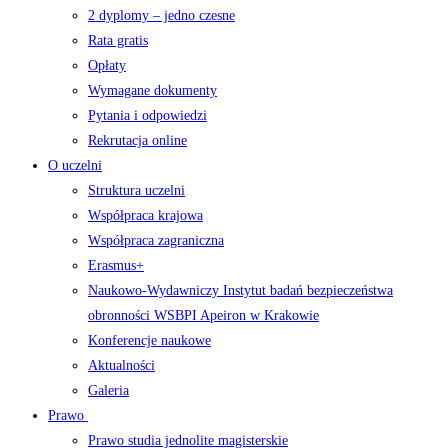
2 dyplomy – jedno czesne
Rata gratis
Opłaty
Wymagane dokumenty
Pytania i odpowiedzi
Rekrutacja online
O uczelni
Struktura uczelni
Współpraca krajowa
Współpraca zagraniczna
Erasmus+
Naukowo-Wydawniczy Instytut badań bezpieczeństwa
obronności WSBPI Apeiron w Krakowie
Konferencje naukowe
Aktualności
Galeria
Prawo
Prawo studia jednolite magisterskie