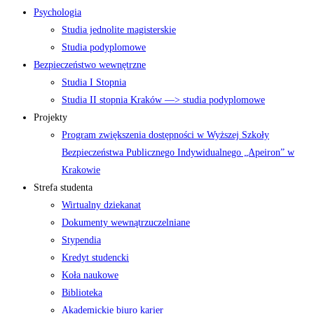
Psychologia
Studia jednolite magisterskie
Studia podyplomowe
Bezpieczeństwo wewnętrzne
Studia I Stopnia
Studia II stopnia Kraków —> studia podyplomowe
Projekty
Program zwiększenia dostępności w Wyższej Szkoły
Bezpieczeństwa Publicznego Indywidualnego „Apeiron” w
Krakowie
Strefa studenta
Wirtualny dziekanat
Dokumenty wewnątrzuczelniane
Stypendia
Kredyt studencki
Koła naukowe
Biblioteka
Akademickie biuro karier