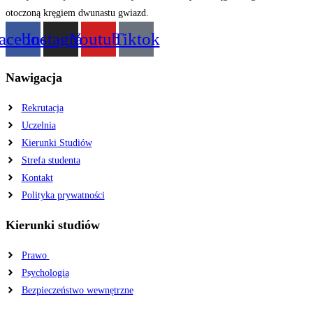
acebook
Instagram
Youtube
Tiktok
Nawigacja
Rekrutacja
Uczelnia
Kierunki Studiów
Strefa studenta
Kontakt
Polityka prywatności
Kierunki studiów
Prawo
Psychologia
Bezpieczeństwo wewnętrzne