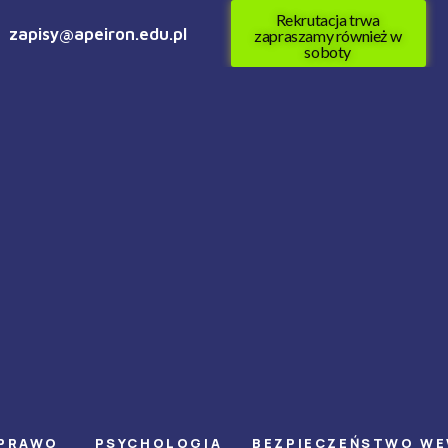
Rekrutacja trwa
zapisy@apeiron.edu.pl
zapraszamy również w
soboty
PRAWO
PSYCHOLOGIA
BEZPIECZEŃSTWO W