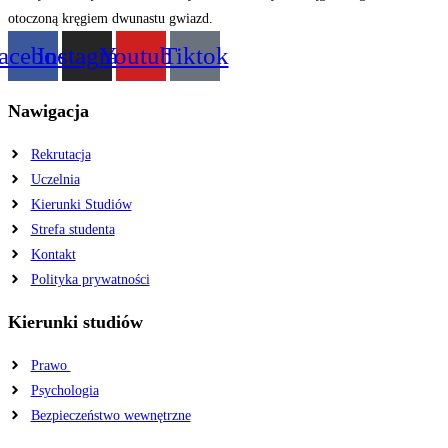
acebook
Instagram
Youtube
Tiktok
Nawigacja
Rekrutacja
Uczelnia
Kierunki Studiów
Strefa studenta
Kontakt
Polityka prywatności
Kierunki studiów
Prawo
Psychologia
Bezpieczeństwo wewnętrzne