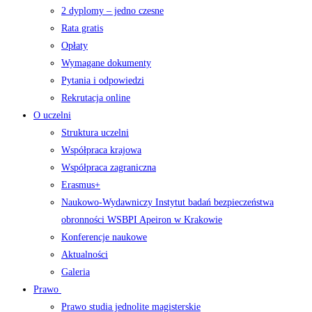
2 dyplomy – jedno czesne
Rata gratis
Opłaty
Wymagane dokumenty
Pytania i odpowiedzi
Rekrutacja online
O uczelni
Struktura uczelni
Współpraca krajowa
Współpraca zagraniczna
Erasmus+
Naukowo-Wydawniczy Instytut badań bezpieczeństwa
obronności WSBPI Apeiron w Krakowie
Konferencje naukowe
Aktualności
Galeria
Prawo
Prawo studia jednolite magisterskie