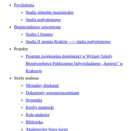
Psychologia
Studia jednolite magisterskie
Studia podyplomowe
Bezpieczeństwo wewnętrzne
Studia I Stopnia
Studia II stopnia Kraków —> studia podyplomowe
Projekty
Program zwiększenia dostępności w Wyższej Szkoły
Bezpieczeństwa Publicznego Indywidualnego „Apeiron” w
Krakowie
Strefa studenta
Wirtualny dziekanat
Dokumenty wewnątrzuczelniane
Stypendia
Kredyt studencki
Koła naukowe
Biblioteka
Akademickie biuro karier