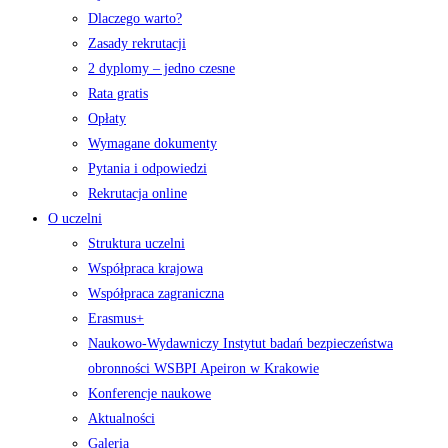
Dlaczego warto?
Zasady rekrutacji
2 dyplomy – jedno czesne
Rata gratis
Opłaty
Wymagane dokumenty
Pytania i odpowiedzi
Rekrutacja online
O uczelni
Struktura uczelni
Współpraca krajowa
Współpraca zagraniczna
Erasmus+
Naukowo-Wydawniczy Instytut badań bezpieczeństwa
obronności WSBPI Apeiron w Krakowie
Konferencje naukowe
Aktualności
Galeria