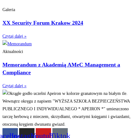
Galeria
XX Security Forum Krakow 2024
Czytaj dalej »
Aktualności
Memorandum z Akademią AMeC Management a
Compliance
Czytaj dalej »
acebook
Instagram
Youtube
Tiktok