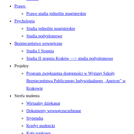
Prawo
Prawo studia jednolite magisterskie
Psychologia
Studia jednolite magisterskie
Studia podyplomowe
Bezpieczeństwo wewnętrzne
Studia I Stopnia
Studia II stopnia Kraków —> studia podyplomowe
Projekty
Program zwiększenia dostępności w Wyższej Szkoły
Bezpieczeństwa Publicznego Indywidualnego „Apeiron” w
Krakowie
Strefa studenta
Wirtualny dziekanat
Dokumenty wewnątrzuczelniane
Stypendia
Kredyt studencki
Koła naukowe